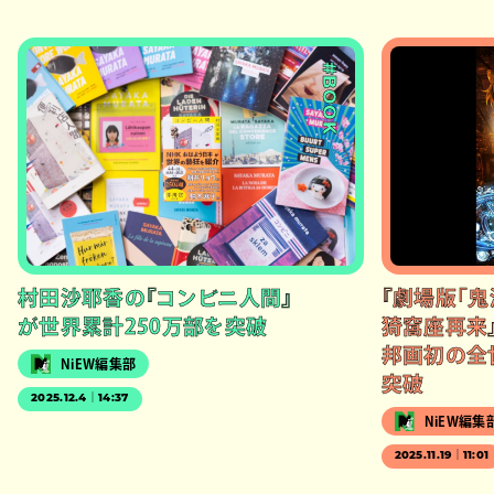
#BOOK
村田沙耶香の『コンビニ人間』
『劇場版「鬼
が世界累計250万部を突破
猗窩座再来
邦画初の全
NiEW編集部
突破
2025.12.4｜14:37
NiEW編集
2025.11.19｜11:01