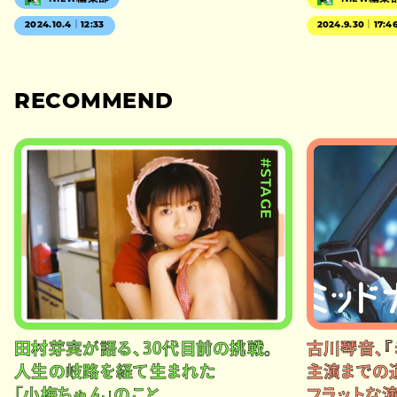
2024.10.4｜12:33
2024.9.30｜17:4
RECOMMEND
#STAGE
田村芽実が語る、30代目前の挑戦。
古川琴音、『
人生の岐路を経て生まれた
主演までの
「小梅ちゃん」のこと
フラットな