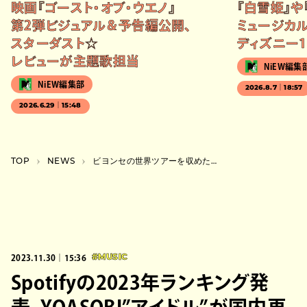
映画『ゴースト・オブ・ウエノ』
『白雪姫』や
第2弾ビジュアル＆予告編公開、
ミュージカル
スターダスト☆
ディズニー1
レビューが主題歌担当
NiEW編集
NiEW編集部
2026.8.7｜18:57
2026.6.29｜15:48
TOP
NEWS
ビヨンセの世界ツアーを収めた映画の日本公開が決定、バックステージにも密着
2023.11.30｜15:36
#MUSIC
Spotifyの2023年ランキング発
表、YOASOBI”アイドル”が国内再