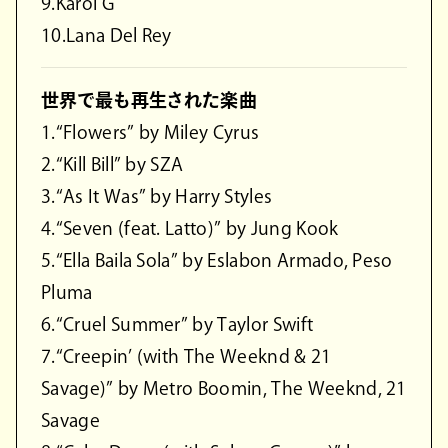
9.Karol G
10.Lana Del Rey
世界で最も再生された楽曲
1.“Flowers” by Miley Cyrus
2.“Kill Bill” by SZA
3.“As It Was” by Harry Styles
4.“Seven (feat. Latto)” by Jung Kook
5.“Ella Baila Sola” by Eslabon Armado, Peso
Pluma
6.“Cruel Summer” by Taylor Swift
7.“Creepin’ (with The Weeknd & 21
Savage)” by Metro Boomin, The Weeknd, 21
Savage