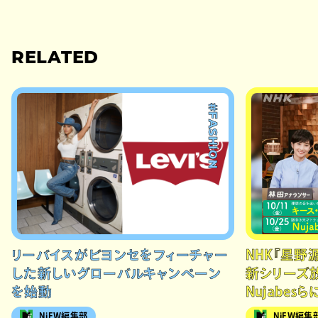
RELATED
#FASHION
リーバイスがビヨンセをフィーチャー
NHK『星野
した新しいグローバルキャンペーン
新シリーズ
を始動
Nujabes
NiEW編集部
NiEW編集