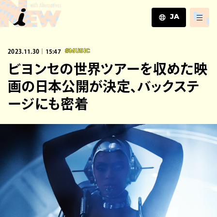
JA
JA
2023.11.30｜15:47
#MUSIC
EN
ZH
ビヨンセの世界ツアーを収めた映
画の日本公開が決定、バックステ
ージにも密着