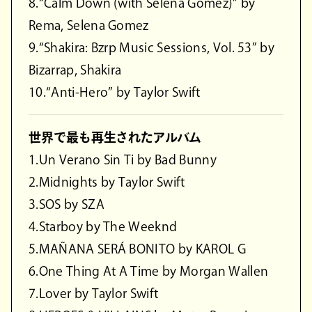
8.“Calm Down (with Selena Gomez)” by
Rema, Selena Gomez
9.“Shakira: Bzrp Music Sessions, Vol. 53” by
Bizarrap, Shakira
10.“Anti-Hero” by Taylor Swift
世界で最も再生されたアルバム
1.Un Verano Sin Ti by Bad Bunny
2.Midnights by Taylor Swift
3.SOS by SZA
4.Starboy by The Weeknd
5.MAÑANA SERÁ BONITO by KAROL G
6.One Thing At A Time by Morgan Wallen
7.Lover by Taylor Swift