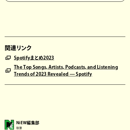
関連リンク
Spotifyまとめ2023
The Top Songs, Artists, Podcasts, and Listening
Trends of 2023 Revealed — Spotify
NiEW編集部
執筆