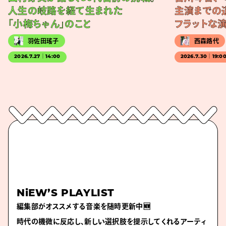
人生の岐路を経て生まれた
主演までの
「小梅ちゃん」のこと
フラットな
羽佐田瑤子
西森路代
2026.7.27｜14:00
2026.7.30｜19:0
NiEW’S PLAYLIST
編集部がオススメする音楽を随時更新中🆕
時代の機微に反応し、新しい選択肢を提示してくれるアーティ