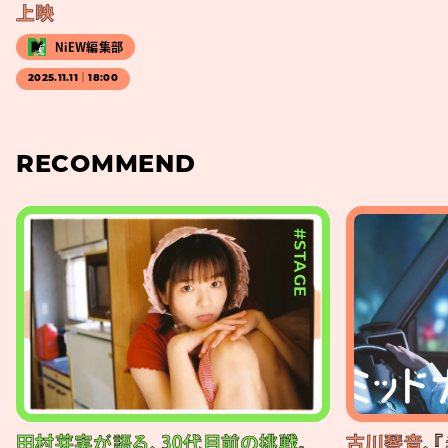
上映
NiEW編集部
2025.11.11｜18:00
RECOMMEND
#STAGE
田村芽実が語る、30代目前の挑戦。
古川琴音、『