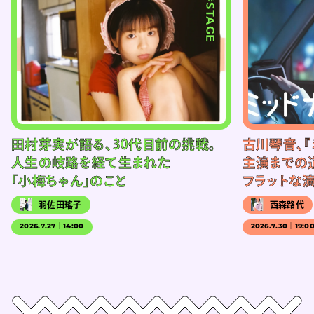
#STAGE
田村芽実が語る、30代目前の挑戦。
古川琴音、『
人生の岐路を経て生まれた
主演までの
「小梅ちゃん」のこと
フラットな
羽佐田瑤子
西森路代
2026.7.27｜14:00
2026.7.30｜19:0