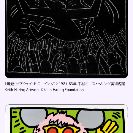
《無題（サブウェイ・ドローイング）》 1981-83年 中村キース・ヘリング美術館蔵
Keith Haring Artwork ©Keith Haring Foundation