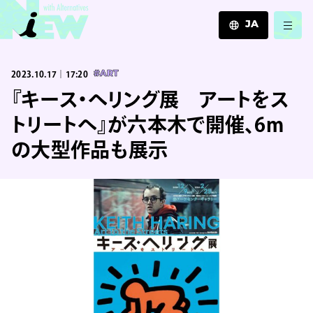
JA
JA
2023.10.17｜17:20
#ART
EN
ZH
『キース・ヘリング展 アートをス
トリートへ』が六本木で開催、6m
の大型作品も展示