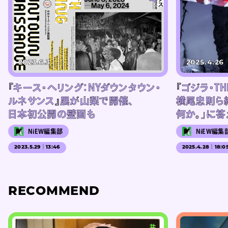
2023.6.3
2025.4.26
『キース・ヘリング：NYダウンタウン・
『ゴジラ・T
ルネサンス』展が山梨で開催、
横尾忠則ら約
日本初公開の壁画も
何か。」に答
NiEW編集部
NiEW編集
2023.5.29｜13:46
2025.4.28｜18:0
RECOMMEND