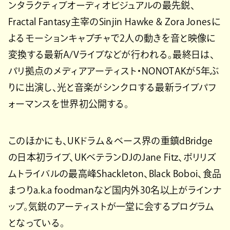
ンタラクティブオーディオビジュアルの最先鋭、
Fractal Fantasy主宰のSinjin Hawke & Zora Jonesに
よるモーションキャプチャで2人の動きを音と映像に
変換する最新A/Vライブなどが行われる。最終日は、
パリ拠点のメディアアーティスト・NONOTAKが5年ぶ
りに出演し、光と音楽がシンクロする最新ライブパフ
ォーマンスを世界初公開する。
このほかにも、UKドラム＆ベース界の重鎮dBridge
の日本初ライブ、UKベテランDJのJane Fitz、ポリリズ
ムトライバルの最高峰Shackleton、Black Boboi、食品
まつりa.k.a foodmanなど国内外30名以上がラインナ
ップ。気鋭のアーティストが一堂に会するプログラム
となっている。