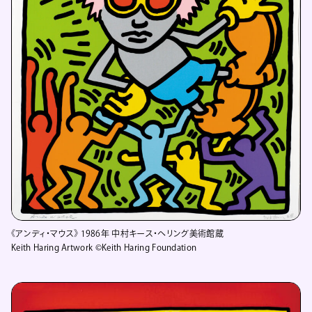
《アンディ・マウス》 1986年 中村キース・ヘリング美術館蔵
Keith Haring Artwork ©Keith Haring Foundation