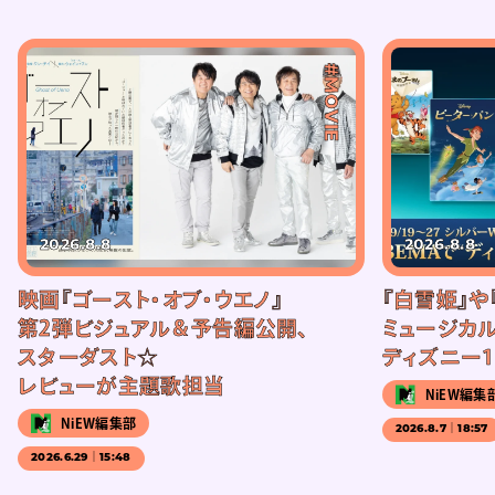
#MOVIE
2026.8.8
2026.8.8
映画『ゴースト・オブ・ウエノ』
『白雪姫』や
第2弾ビジュアル＆予告編公開、
ミュージカル
スターダスト☆
ディズニー1
レビューが主題歌担当
NiEW編集
NiEW編集部
2026.8.7｜18:57
2026.6.29｜15:48