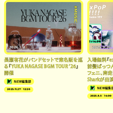
#MUSIC
2026.1.11
2025.9.26
長瀬有花がバンドセットで東名阪を巡
入場無料『exP
る『YUKA NAGASE BGM TOUR ’26』
前髪ぱっつ
開催
フェニ、奔走狂
Sharkが出
NiEW編集部
NiEW編集
2025.11.27｜12:20
2025.9.5｜14:00