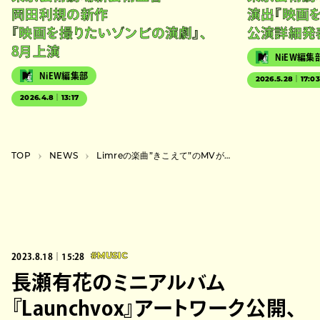
岡田利規の新作
演出『映画
『映画を撮りたいゾンビの演劇』、
公演詳細発
8月上演
NiEW編集
NiEW編集部
2026.5.28｜17:0
2026.4.8｜13:17
TOP
NEWS
Limreの楽曲”きこえて”のMVが公開、映像作家のlilsomが監督
2023.8.18｜15:28
#MUSIC
長瀬有花のミニアルバム
『Launchvox』アートワーク公開、