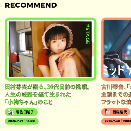
RECOMMEND
#STAGE
田村芽実が語る、30代目前の挑戦。
古川琴音、『
人生の岐路を経て生まれた
主演までの
「小梅ちゃん」のこと
フラットな
羽佐田瑤子
西森路代
2026.7.27｜14:00
2026.7.30｜19:0