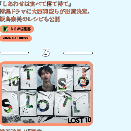
『しあわせは食べて寝て待て』
特集ドラマに大西利空らが出演決定。
飯島奈美のレシピも公開
NiEW編集部
2026.8.1｜08:00
3
#MOVIE