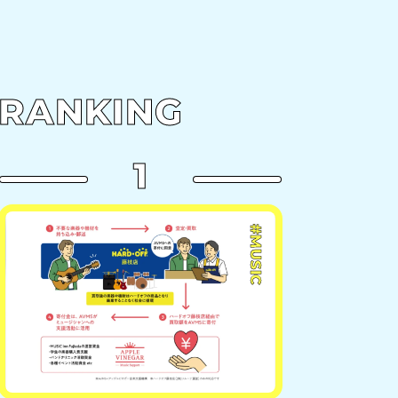
RANKING
1
#MUSIC