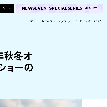
NEWS
EVENT
SPECIAL
SERIES
JA
MENU
JA
TOP
NEWS
メゾン ヴァレンティノの『2023-24年秋冬オートクチュールコレクション』発表、ショーのサウンドはアノーニが担当
EN
ZH
4年秋冬オ
ショーの