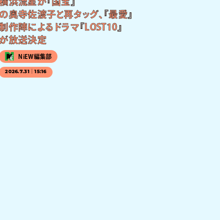
横浜流星が『国宝』
の奥寺佐渡子と再タッグ、『最愛』
制作陣によるドラマ『LOST10』
が放送決定
NiEW編集部
2026.7.31｜15:16