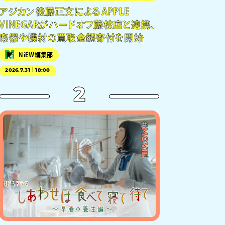
アジカン後藤正文によるAPPLE
VINEGARがハードオフ藤枝店と連携、
楽器や機材の買取金額寄付を開始
NiEW編集部
2026.7.31｜18:00
2
#MOVIE