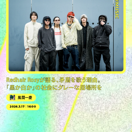
#MUSIC
Redhair Rosyが語る、矛盾を歌う理由。
「黒か白か」の社会にグレーな居場所を
風間一慶
2026.3.17｜16:00