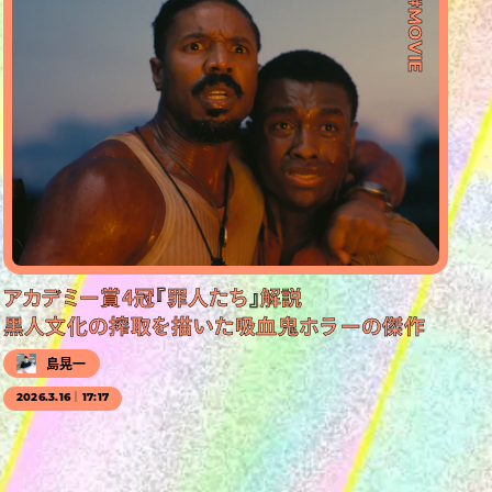
#MOVIE
アカデミー賞4冠『罪人たち』解説
黒人文化の搾取を描いた吸血鬼ホラーの傑作
島晃一
2026.3.16｜17:17