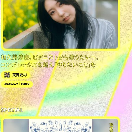
和久井沙良、ピアニストから歌うたいへ。
コンプレックスを越え「やりたいこと」を
天野史彬
2026.4.7｜16:00
SPECIAL