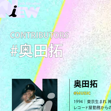
C­O­N­T­R­I­B­U­T­O­R­S
#奥田拓
奥田拓
#MUSIC
1994｜東京生まれ 
レコード屋勤務から