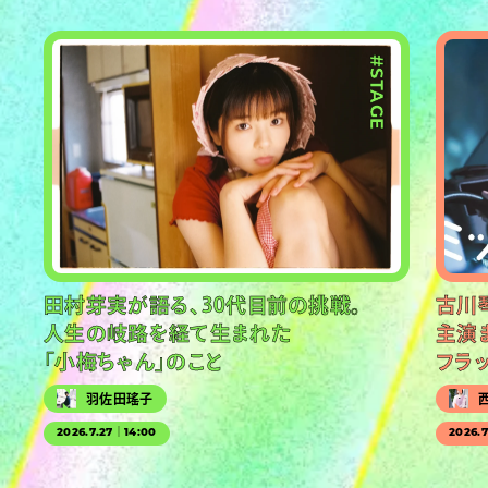
#STAGE
田村芽実が語る、30代目前の挑戦。
古川
人生の岐路を経て生まれた
主演
「小梅ちゃん」のこと
フラ
羽佐田瑤子
2026.7.27｜14:00
2026.