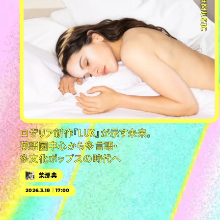
#MUSIC
ロザリア新作『LUX』が示す未来。
英語圏中心から多言語・
多文化ポップスの時代へ
柴那典
2026.3.18｜17:00