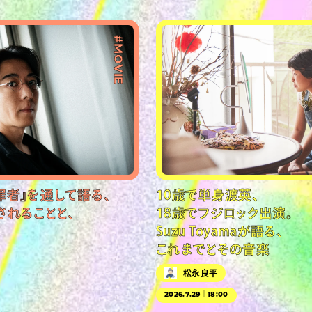
#MOVIE
罪者』を通して語る、
10歳で単身渡英、
されることと、
18歳でフジロック出演。
Suzu Toyamaが語る、
これまでとその音楽
松永良平
2026.7.29｜18:00