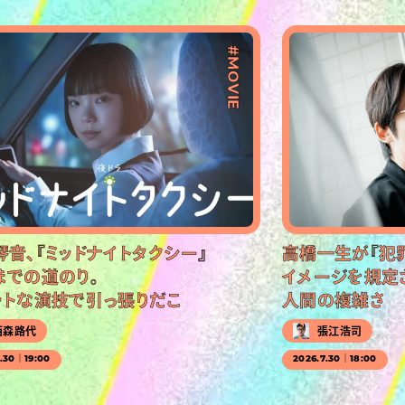
#MOVIE
琴音、『ミッドナイトタクシー』
高橋一生が『犯
までの道のり。
イメージを規定
ットな演技で引っ張りだこ
人間の複雑さ
西森路代
張江浩司
7.30｜19:00
2026.7.30｜18:00