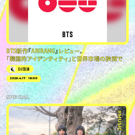
BTS新作『ARIRANG』レビュー。
「韓国的アイデンティティ」と世界市場の狭間で
DJ泡沫
2026.4.17｜18:00
SPECIAL
#MUSIC