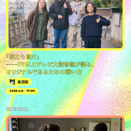
「似たら負け」
──DYGLとテレビ大陸音頭が語る、
オリジナルであるための戦い方
奥田拓
2026.4.8｜17:00
SPECIAL