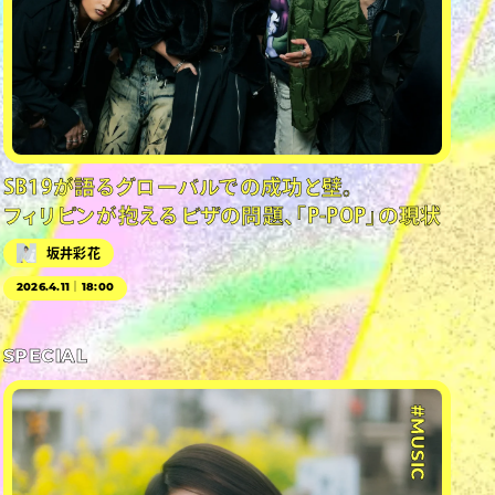
SB19が語るグローバルでの成功と壁。
フィリピンが抱えるビザの問題、「P-POP」の現状
坂井彩花
2026.4.11｜18:00
SPECIAL
#MUSIC