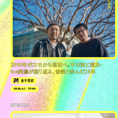
#MUSIC
2000年代エモから現在へ。干川弦と盟友・
toe美濃が振り返る、音楽と歩んだ25年
金子厚武
2026.4.1｜17:00
SPECIAL