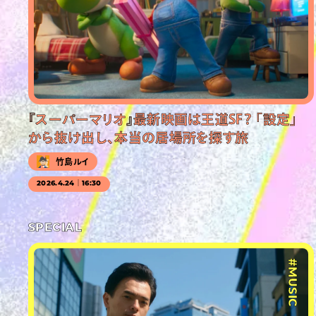
『スーパーマリオ』最新映画は王道SF？ 「設定」
から抜け出し、本当の居場所を探す旅
竹島ルイ
2026.4.24｜16:30
SPECIAL
#MUSIC