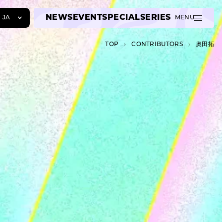
NEWS
EVENT
SPECIAL
SERIES
JA
MENU
JA
TOP
C­O­N­T­R­I­B­U­T­O­R­S
奥田拓
EN
ZH