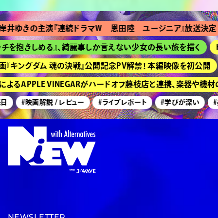
ゆきの主演『連続ドラマＷ 恩田陸 ユージニア』放送決定
を抱きしめる』、綺麗事しか言えない少女の長い旅を描く
HI
キングダム 魂の決戦』公開記念PV解禁！ 本編映像を初公開
るAPPLE VINEGARがハードオフ藤枝店と連携、楽器や機材
#映画解説 / レビュー
#ライブレポート
#学びが深い
#美
NEWSLETTER