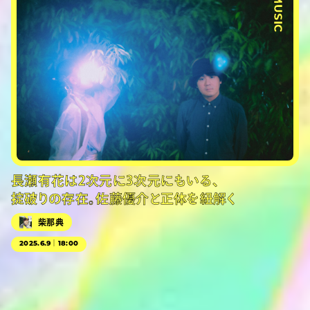
#MUSIC
長瀬有花は2次元に3次元にもいる、
掟破りの存在。佐藤優介と正体を紐解く
柴那典
2025.6.9｜18:00