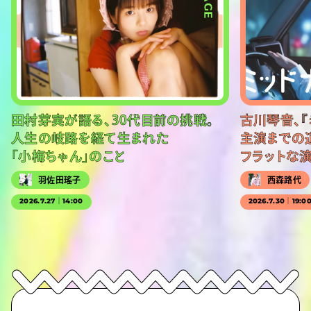
田村芽実が語る、30代目前の挑戦。
古川琴音、『
人生の岐路を経て生まれた
主演までの
「小梅ちゃん」のこと
フラットな
羽佐田瑤子
西森路代
2026.7.27｜14:00
2026.7.30｜19:0