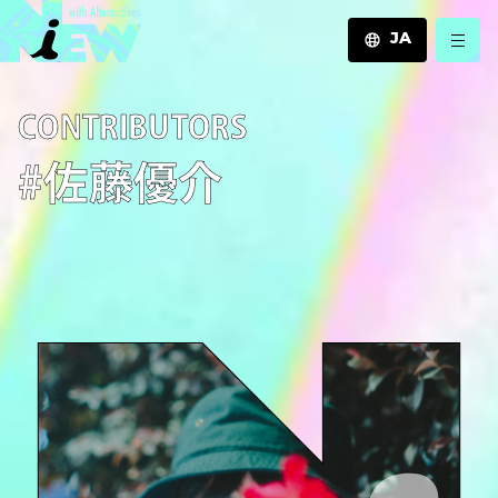
JA
JA
C­O­N­T­R­I­B­U­T­O­R­S
EN
ZH
#佐藤優介