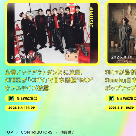
#MUSIC
2026.8.10
2026.8.10
全員ノックアウトダンスに注目！
SB19が最新
ATEEZが『CDTV』で日本語版“BAD”
Simula』
をフルサイズ披露
ポップアッ
NiEW編集部
NiEW編集
2026.8.4｜14:09
2026.8.5｜19:39
TOP
C­O­N­T­R­I­B­U­T­O­R­S
佐藤優介