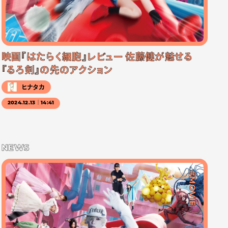
映画『はたらく細胞』レビュー 佐藤健が魅せる
『るろ剣』の先のアクション
ヒナタカ
2024.12.13｜14:41
NEWS
#MOVIE