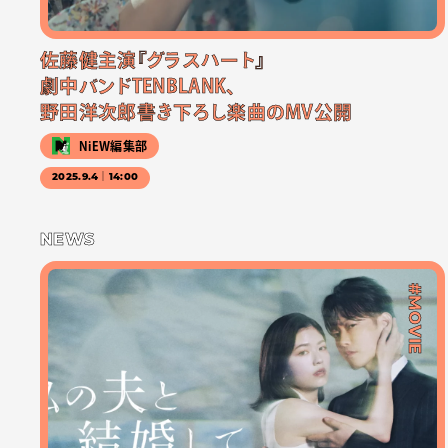
佐藤健主演『グラスハート』
劇中バンドTENBLANK、
野田洋次郎書き下ろし楽曲のMV公開
NiEW編集部
2025.9.4｜14:00
NEWS
#MOVIE