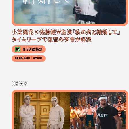
小芝風花×佐藤健W主演『私の夫と結婚して』
タイムリープで復讐の予告が解禁
NiEW編集部
2025.5.30｜07:00
NEWS
#MOVIE