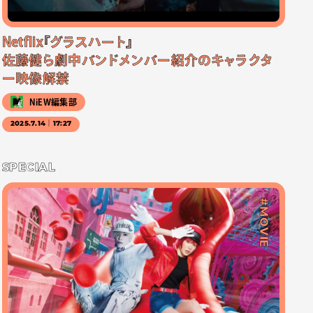
Netflix『グラスハート』
佐藤健ら劇中バンドメンバー紹介のキャラクタ
ー映像解禁
NiEW編集部
2025.7.14｜17:27
SPECIAL
#MOVIE