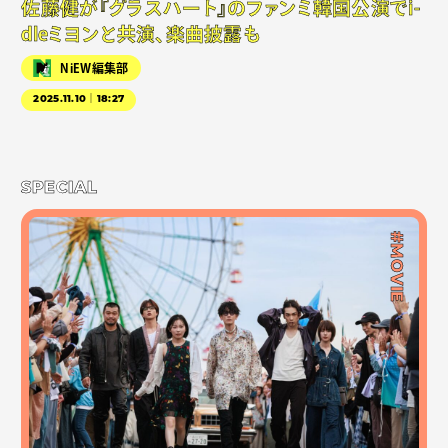
佐藤健が『グラスハート』のファンミ韓国公演でi-
dleミヨンと共演、楽曲披露も
NiEW編集部
2025.11.10｜18:27
SPECIAL
#MOVIE