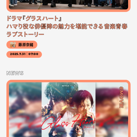
ドラマ『グラスハート』
ハマり役な俳優陣の魅力を堪能できる音楽青春
ラブストーリー
藤原奈緒
2025.7.31｜07:00
NEWS
#MOVIE