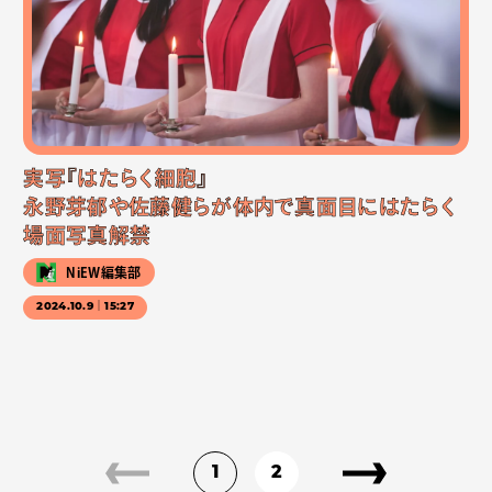
実写『はたらく細胞』
永野芽郁や佐藤健らが体内で真面目にはたらく
場面写真解禁
NiEW編集部
2024.10.9｜15:27
1
2