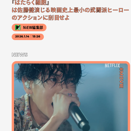
『はたらく細胞』
は佐藤健演じる映画史上最小の武闘派ヒーロー
のアクションに刮目せよ
NiEW編集部
2026.1.14｜15:26
NEWS
#MOVIE