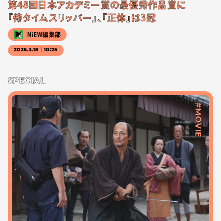
第48回日本アカデミー賞の最優秀作品賞に
『侍タイムスリッパー』、『正体』は3冠
NiEW編集部
2025.3.18｜10:25
SPECIAL
#MOVIE