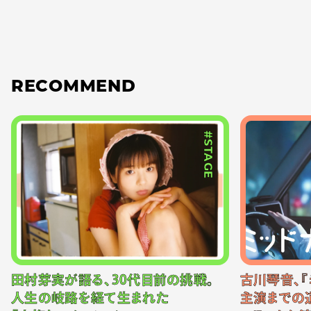
RECOMMEND
#STAGE
田村芽実が語る、30代目前の挑戦。
古川琴音、『
人生の岐路を経て生まれた
主演までの