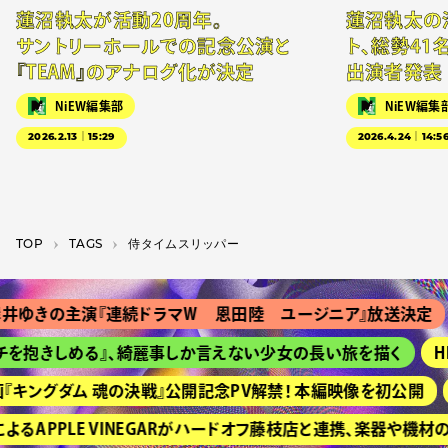
蓮沼執太が活動20周年。
蓮沼執太の
サントリーホールでの記念公演と
ト、総勢41
『TEAM』のアナログ化が決定
出演者発表
NiEW編集部
NiEW編集
2026.2.13｜15:29
2026.4.24｜14:5
TOP
T­A­G­S
侍タイムスリッパー
ゆきの主演『連続ドラマＷ 恩田陸 ユージニア』放送決定
を抱きしめる』、綺麗事しか言えない少女の長い旅を描く
HI
キングダム 魂の決戦』公開記念PV解禁！ 本編映像を初公開
るAPPLE VINEGARがハードオフ藤枝店と連携、楽器や機材