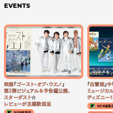
EVENTS
#MOVIE
2026.8.8
2026.8.8
映画『ゴースト・オブ・ウエノ』
『白雪姫』や
第2弾ビジュアル＆予告編公開、
ミュージカル
スターダスト☆
ディズニー1
レビューが主題歌担当
NiEW編集
NiEW編集部