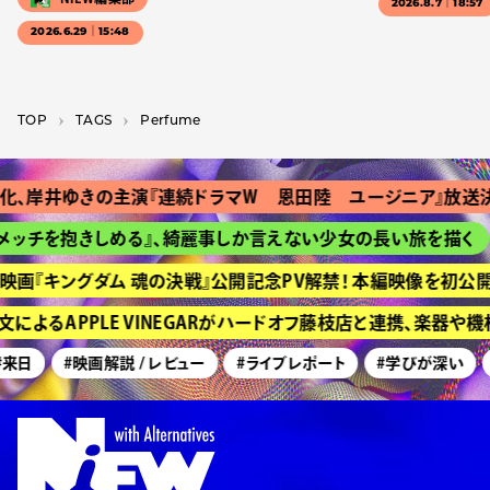
2026.8.7｜18:57
2026.6.29｜15:48
TOP
T­A­G­S
Perfume
井ゆきの主演『連続ドラマＷ 恩田陸 ユージニア』放送決定
チを抱きしめる』、綺麗事しか言えない少女の長い旅を描く
H
『キングダム 魂の決戦』公開記念PV解禁！ 本編映像を初公開
るAPPLE VINEGARがハードオフ藤枝店と連携、楽器や機
日
#映画解説 / レビュー
#ライブレポート
#学びが深い
#