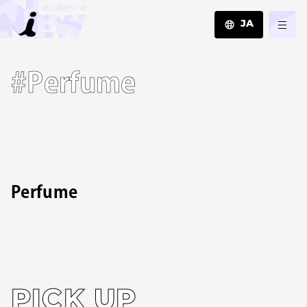
JA
JA
#Perfume
EN
ZH
Perfume
PICK UP