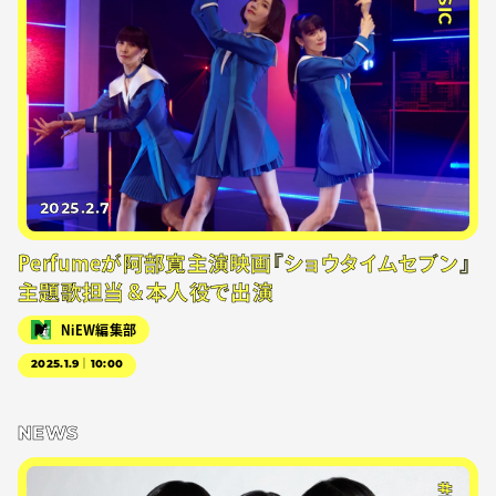
2025.2.7
Perfumeが阿部寛主演映画『ショウタイムセブン』
主題歌担当＆本人役で出演
NiEW編集部
2025.1.9｜10:00
NEWS