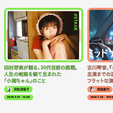
#STAGE
田村芽実が語る、30代目前の挑戦。
古川琴音、『
人生の岐路を経て生まれた
主演までの
「小梅ちゃん」のこと
フラットな
羽佐田瑤子
西森路代
2026.7.27｜14:00
2026.7.30｜19:0