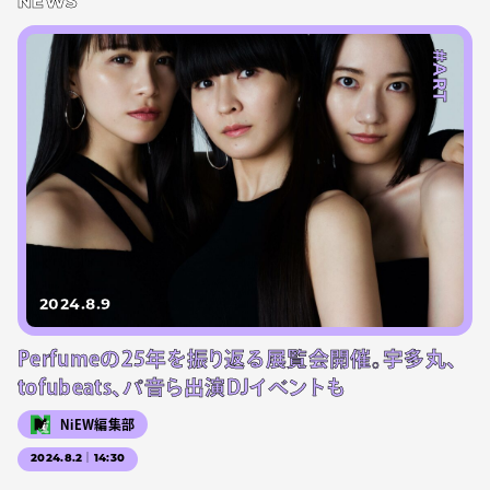
NEWS
#ART
2024.8.9
Perfumeの25年を振り返る展覧会開催。宇多丸、
tofubeats、パ音ら出演DJイベントも
NiEW編集部
2024.8.2｜14:30