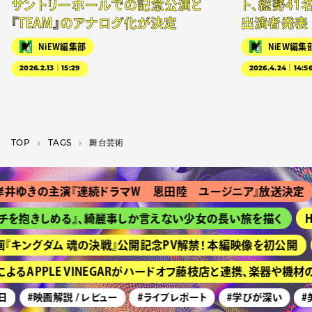
サントリーホールでの記念公演と
ト、総勢41
『TEAM』のアナログ化が決定
出演者発表
NiEW編集部
NiEW編集
2026.2.13｜15:29
2026.4.24｜14:5
TOP
T­A­G­S
舞台芸術
井ゆきの主演『連続ドラマＷ 恩田陸 ユージニア』放送決定
を抱きしめる』、綺麗事しか言えない少女の長い旅を描く
H
『キングダム 魂の決戦』公開記念PV解禁！ 本編映像を初公開
るAPPLE VINEGARがハードオフ藤枝店と連携、楽器や機材
日
#映画解説 / レビュー
#ライブレポート
#学びが深い
#美