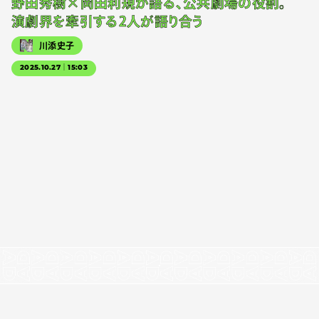
野田秀樹×岡田利規が語る、公共劇場の役割。
演劇界を牽引する2人が語り合う
川添史子
2025.10.27｜15:03