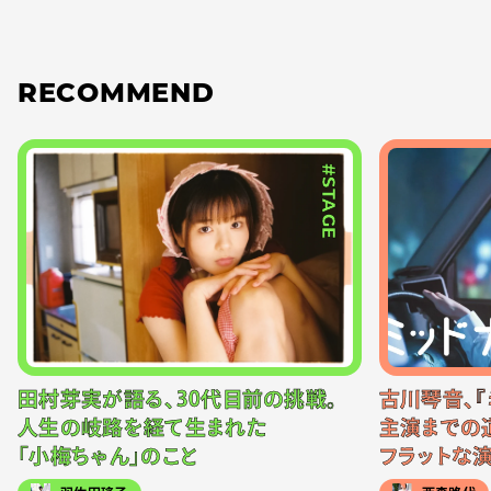
RECOMMEND
#STAGE
田村芽実が語る、30代目前の挑戦。
古川琴音、『
人生の岐路を経て生まれた
主演までの
「小梅ちゃん」のこと
フラットな