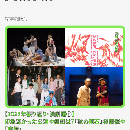
SPECIAL
#STAGE
【2025年振り返り・演劇編①】
印象深かった公演や劇団は？『秋の隕石』初開催や
「南極」