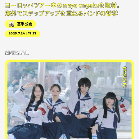
ヨーロッパツアー中のmaya ongakuを取材。
海外でステップアップを重ねるバンドの哲学
冨手公嘉
2025.7.24｜17:27
SPECIAL
#MUSIC