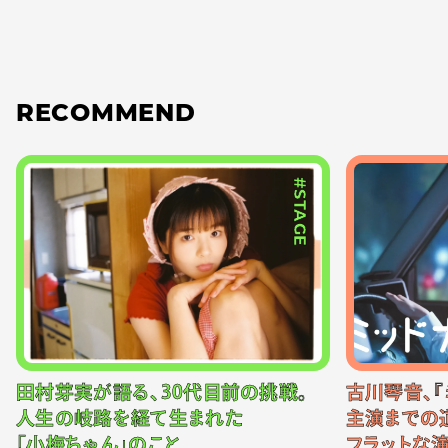
RECOMMEND
#STAGE
田村芽実が語る、30代目前の挑戦。
古川琴音、『
人生の岐路を経て生まれた
主演までの
「小梅ちゃん」のこと
フラットな