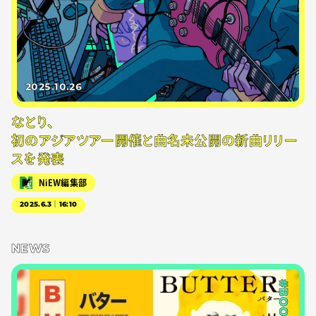
2025.10.26
なとり、
初のアジアツアー開催と曲名未公開の新曲リリー
スを発表
NiEW編集部
2025.6.3｜16:10
NEWS
#BOOK