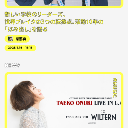
新しい学校のリーダーズ、
世界ブレイクの3つの転換点。活動10年の
「はみ出し」を語る
柴那典
2025.7.18｜19:15
NEWS
#MUSIC