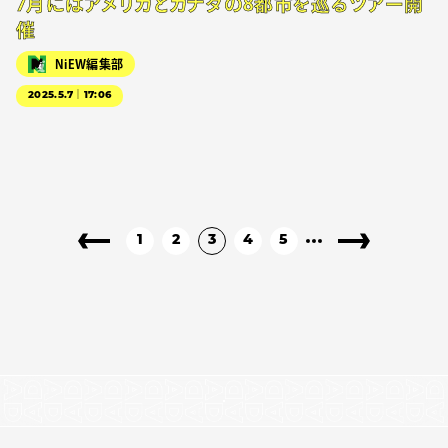
7月にはアメリカとカナダの8都市を巡るツアー開
催
NiEW編集部
2025.5.7｜17:06
1
2
3
4
5