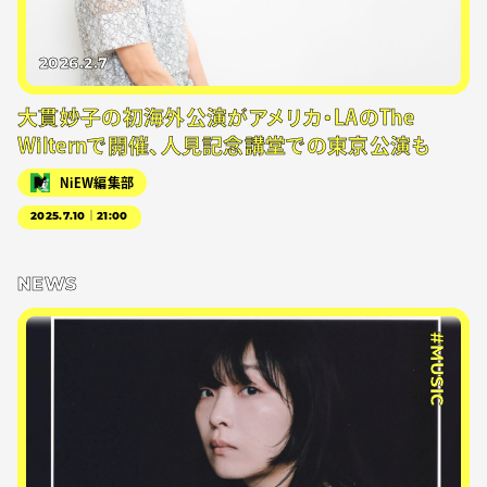
2026.2.7
大貫妙子の初海外公演がアメリカ・LAのThe
Wilternで開催、人見記念講堂での東京公演も
NiEW編集部
2025.7.10｜21:00
NEWS
#MUSIC