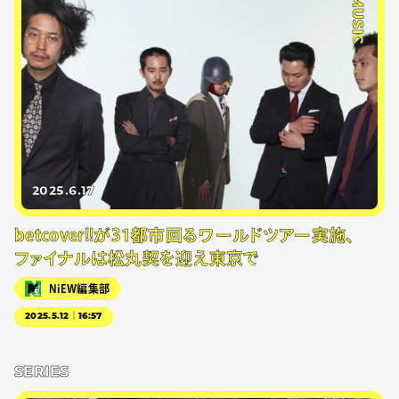
#MUSIC
2025.6.17
betcover!!が31都市回るワールドツアー実施、
ファイナルは松丸契を迎え東京で
NiEW編集部
2025.5.12｜16:57
SERIES