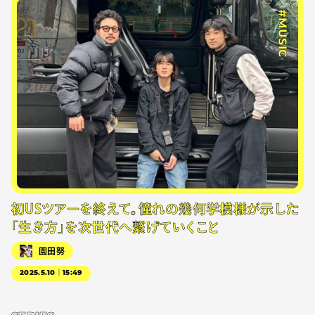
#MUSIC
初USツアーを終えて。憧れの幾何学模様が示した
「生き方」を次世代へ繋げていくこと
園田努
2025.5.10｜15:49