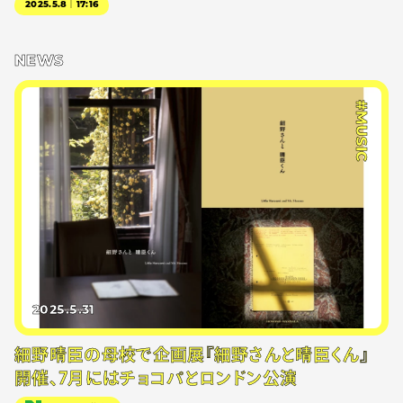
2025.5.8｜17:16
NEWS
#MUSIC
2025.5.31
細野晴臣の母校で企画展『細野さんと晴臣くん』
開催、7月にはチョコパとロンドン公演