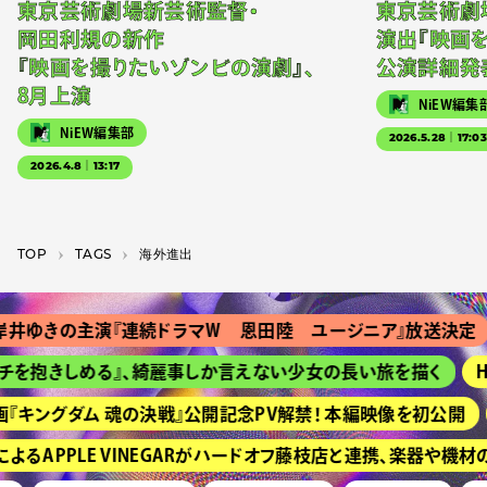
東京芸術劇場新芸術監督・
東京芸術劇
岡田利規の新作
演出『映画
『映画を撮りたいゾンビの演劇』、
公演詳細発
8月上演
NiEW編集
NiEW編集部
2026.5.28｜17:0
2026.4.8｜13:17
TOP
T­A­G­S
海外進出
きの主演『連続ドラマＷ 恩田陸 ユージニア』放送決定
『
抱きしめる』、綺麗事しか言えない少女の長い旅を描く
HIM
キングダム 魂の決戦』公開記念PV解禁！ 本編映像を初公開
京
APPLE VINEGARがハードオフ藤枝店と連携、楽器や機材の