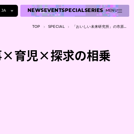
NEWS
EVENT
SPECIAL
SERIES
JA
MENU
JA
TOP
SPECIAL
「おいしい未来研究所」の市原万葉の生活は、仕事×育児×探求の相乗効果で出来ている
EN
ZH
事×育児×探求の相乗