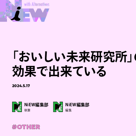
「おいしい未来研究所
効果で出来ている
2024.5.17
NiEW編集部
NiEW編集部
執筆
編集
#OTHER