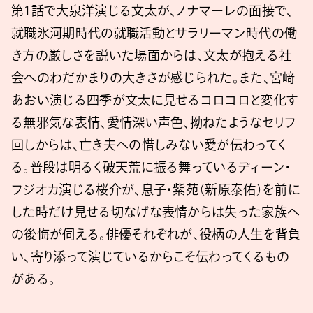
第1話で大泉洋演じる文太が、ノナマーレの面接で、
就職氷河期時代の就職活動とサラリーマン時代の働
き方の厳しさを説いた場面からは、文太が抱える社
会へのわだかまりの大きさが感じられた。また、宮﨑
あおい演じる四季が文太に見せるコロコロと変化す
る無邪気な表情、愛情深い声色、拗ねたようなセリフ
回しからは、亡き夫への惜しみない愛が伝わってく
る。普段は明るく破天荒に振る舞っているディーン・
フジオカ演じる桜介が、息子・紫苑（新原泰佑）を前に
した時だけ見せる切なげな表情からは失った家族へ
の後悔が伺える。俳優それぞれが、役柄の人生を背負
い、寄り添って演じているからこそ伝わってくるもの
がある。