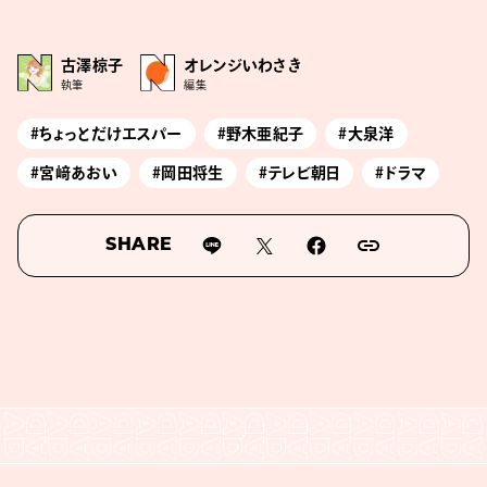
古澤椋子
オレンジいわさき
執筆
編集
#ちょっとだけエスパー
#野木亜紀子
#大泉洋
#宮﨑あおい
#岡田将生
#テレビ朝日
#ドラマ
SHARE