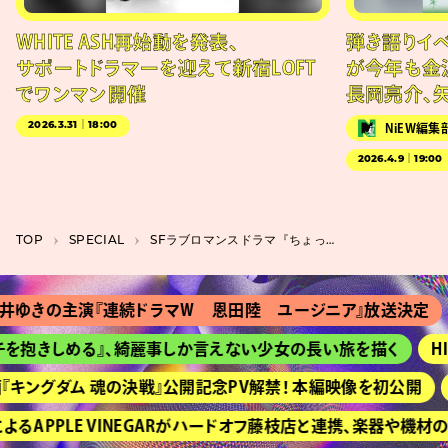
WHITE ASH再始動を発表、
弾き語りイベン
サポートドラマーを迎えて新宿LOFT
が今年も金
でワンマン開催
長岡亮介、
2026.3.31｜18:00
NiEW編集
2026.4.9｜19:00
TOP
SPECIAL
SFラブロマンスドラマ『ちょっとだけエスパー』で生き生きと動くキャラクターたち
主演『連続ドラマＷ 恩田陸 ユージニア』放送決定
『Ｔシャ
しめる』、綺麗事しか言えない少女の長い旅を描く
HIMEH
グダム 魂の決戦』公開記念PV解禁！ 本編映像を初公開
京都『
PPLE VINEGARがハードオフ藤枝店と連携、楽器や機材の買