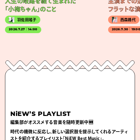
人生の岐路を経て生まれた
主演までの
「小梅ちゃん」のこと
フラットな
羽佐田瑤子
西森路代
2026.7.27｜14:00
2026.7.30｜19:0
NiEW’S PLAYLIST
編集部がオススメする音楽を随時更新中🆕
時代の機微に反応し、新しい選択肢を提示してくれるアーティ
ストを紹介するプレイリスト「NiEW Best Music」。