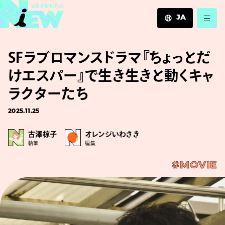
JA
JA
SFラブロマンスドラマ『ちょっとだ
EN
ZH
けエスパー』で生き生きと動くキャ
ラクターたち
2025.11.25
古澤椋子
オレンジいわさき
執筆
編集
#MOVIE