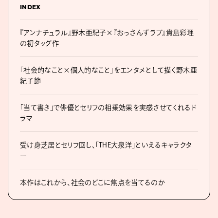
INDEX
『アンナチュラル』野木亜紀子×『おっさんずラブ』貴島彩理
の初タッグ作
「社会的なこと×個人的なこと」をエンタメとして描く野木亜
紀子節
「当て書き」で俳優とセリフの相乗効果を実感させてくれるド
ラマ
受け身芝居とセリフ回し、「THE大泉洋」といえるキャラクタ
ー
本作はこれから、社会のどこに焦点を当てるのか