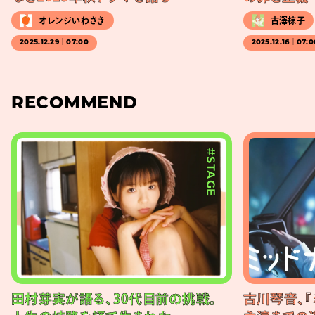
オレンジいわさき
古澤椋子
2025.12.29｜07:00
2025.12.16｜07:0
RECOMMEND
#STAGE
田村芽実が語る、30代目前の挑戦。
古川琴音、『