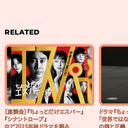
RELATED
#MOVIE
【座談会】『ちょっとだけエスパー』
ドラマ『ちょ
『シナントロープ』
「世界ではな
など2025年秋ドラマを語る
の罪と正義