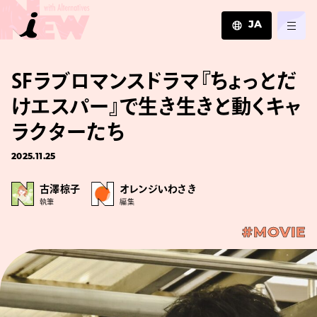
JA
JA
SFラブロマンスドラマ『ちょっとだ
EN
ZH
けエスパー』で生き生きと動くキャ
ラクターたち
2025.11.25
古澤椋子
オレンジいわさき
執筆
編集
#MOVIE