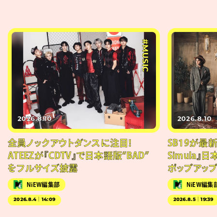
#MUSIC
2026.8.10
2026.8.10
全員ノックアウトダンスに注目！
SB19が最新
ATEEZが『CDTV』で日本語版“BAD”
Simula』
をフルサイズ披露
ポップアッ
NiEW編集部
NiEW編集
2026.8.4｜14:09
2026.8.5｜19:39