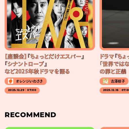
#MOVIE
【座談会】『ちょっとだけエスパー』
ドラマ『ちょ
『シナントロープ』
「世界ではな
など2025年秋ドラマを語る
の罪と正義
オレンジいわさき
古澤椋子
2025.12.29｜07:00
2025.12.16｜07:0
RECOMMEND