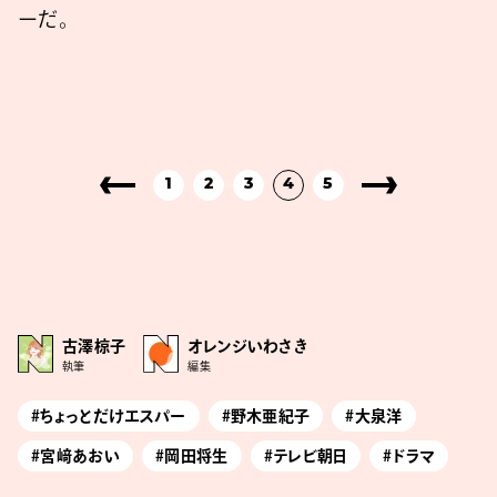
ーだ。
1
2
3
4
5
古澤椋子
オレンジいわさき
執筆
編集
#ちょっとだけエスパー
#野木亜紀子
#大泉洋
#宮﨑あおい
#岡田将生
#テレビ朝日
#ドラマ