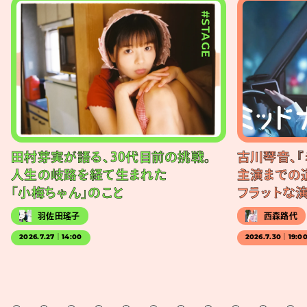
#STAGE
田村芽実が語る、30代目前の挑戦。
古川琴音、『
人生の岐路を経て生まれた
主演までの
「小梅ちゃん」のこと
フラットな
羽佐田瑤子
西森路代
2026.7.27｜14:00
2026.7.30｜19:0