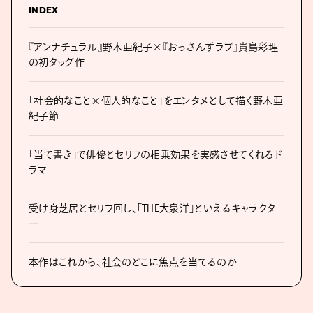
INDEX
『アンナチュラル』野木亜紀子×『おっさんずラブ』貴島彩理
の初タッグ作
「社会的なこと×個人的なこと」をエンタメとして描く野木亜
紀子節
「当て書き」で俳優とセリフの相乗効果を実感させてくれるド
ラマ
受け身芝居とセリフ回し、「THE大泉洋」といえるキャラクタ
ー
本作はこれから、社会のどこに焦点を当てるのか