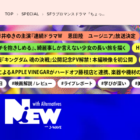
TOP
SPECIAL
SFラブロマンスドラマ『ちょっとだけエスパー』で生き生きと動くキャラクターたち
の主演『連続ドラマＷ 恩田陸 ユージニア』放送決定
『Ｔシ
きしめる』、綺麗事しか言えない少女の長い旅を描く
HIME
グダム 魂の決戦』公開記念PV解禁！ 本編映像を初公開
京都『
PPLE VINEGARがハードオフ藤枝店と連携、楽器や機材の買
#映画解説 / レビュー
#ライブレポート
#学びが深い
#美術展