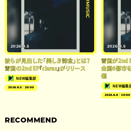
#MUSIC
2026.9.5
2026.9.5
彼らが見出した「美しき諦念」とは？
雪国が2nd E
雪国の2nd EP『claras』がリリース
全国6都市
催
NiEW編集部
NiEW編集
2026.8.5｜20:00
2026.6.8｜20:00
RECOMMEND