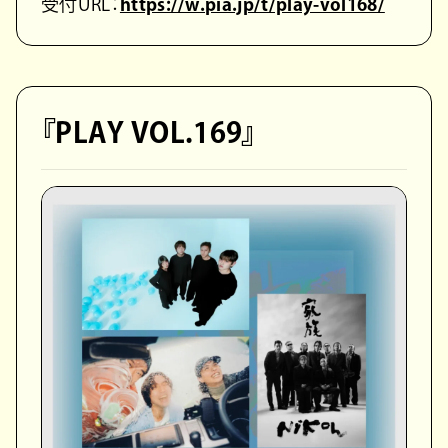
受付URL：
https://w.pia.jp/t/play-vol168/
『PLAY VOL.169』