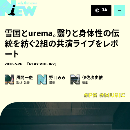
JA
JA
雪国とurema。翳りと身体性の伝
EN
ZH
統を紡ぐ2組の共演ライブをレポ
ート
2026.5.26
『PLAY VOL.167』
風間一慶
野口みみ
伊佐次由依
取材・執筆
撮影
編集
#PR
#MUSIC