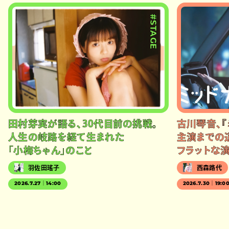
#STAGE
田村芽実が語る、30代目前の挑戦。
古川琴音、『
人生の岐路を経て生まれた
主演までの
「小梅ちゃん」のこと
フラットな
羽佐田瑤子
西森路代
2026.7.27｜14:00
2026.7.30｜19:0