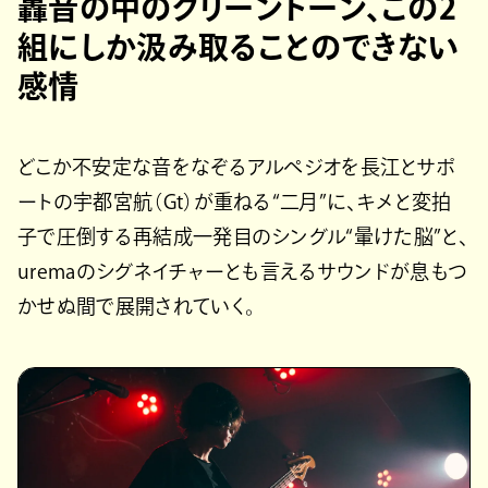
轟音の中のクリーントーン、この2
組にしか汲み取ることのできない
感情
どこか不安定な音をなぞるアルペジオを長江とサポ
ートの宇都宮航（Gt）が重ねる“二月”に、キメと変拍
子で圧倒する再結成一発目のシングル“暈けた脳”と、
uremaのシグネイチャーとも言えるサウンドが息もつ
かせぬ間で展開されていく。