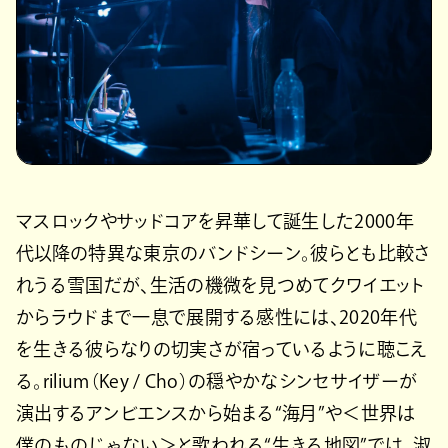
マスロックやサッドコアを昇華して誕生した2000年
代以降の特異な東京のバンドシーン。彼らとも比較さ
れうる雪国だが、生活の機微を見つめてクワイエット
からラウドまで一息で展開する感性には、2020年代
を生きる彼らなりの切実さが宿っているように聴こえ
る。rilium（Key / Cho）の穏やかなシンセサイザーが
演出するアンビエンスから始まる“海月”や＜世界は
僕のものじゃない＞と歌われる“生きる地図”では、淑