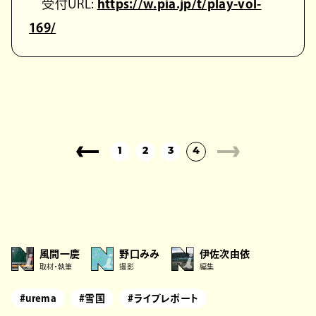
受付URL:
https://w.pia.jp/t/play-vol-
169/
1
2
3
4
風間一慶
野口みみ
伊佐次由依
取材・執筆
撮影
編集
#urema
#雪国
#ライブレポート