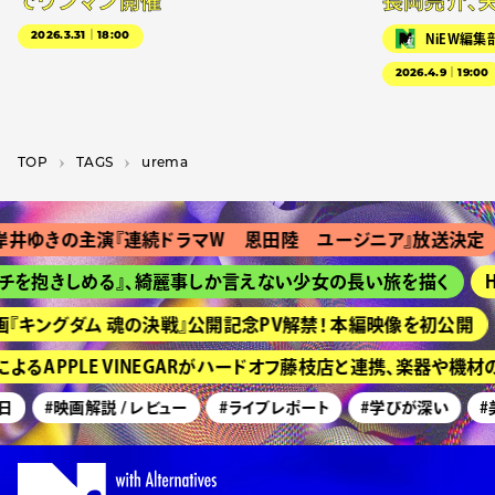
でワンマン開催
長岡亮介、
2026.3.31｜18:00
NiEW編集
2026.4.9｜19:00
TOP
T­A­G­S
urema
井ゆきの主演『連続ドラマＷ 恩田陸 ユージニア』放送決定
チを抱きしめる』、綺麗事しか言えない少女の長い旅を描く
H
『キングダム 魂の決戦』公開記念PV解禁！ 本編映像を初公開
るAPPLE VINEGARがハードオフ藤枝店と連携、楽器や機
日
#映画解説 / レビュー
#ライブレポート
#学びが深い
#美