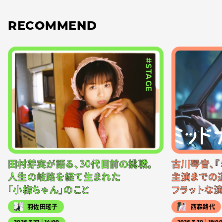
RECOMMEND
#STAGE
田村芽実が語る、30代目前の挑戦。
古川琴音、『
人生の岐路を経て生まれた
主演までの
「小梅ちゃん」のこと
フラットな
羽佐田瑤子
西森路代