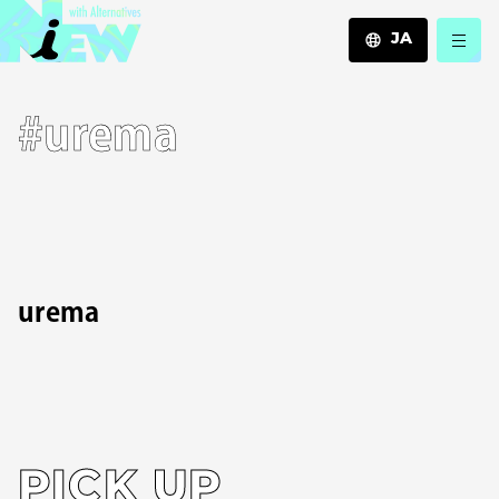
JA
JA
#urema
EN
ZH
urema
PICK UP