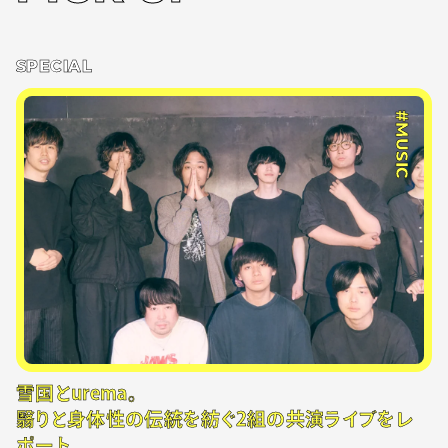
SPECIAL
#MUSIC
雪国とurema。
翳りと身体性の伝統を紡ぐ2組の共演ライブをレ
ポート