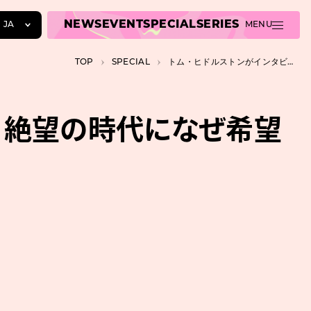
NEWS
EVENT
SPECIAL
SERIES
JA
MENU
JA
TOP
SPECIAL
トム・ヒドルストンがインタビューで明かす死生観。絶望の時代になぜ希望を語るのか
EN
ZH
。絶望の時代になぜ希望