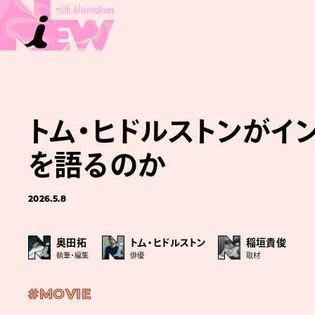
トム・ヒドルストンが
を語るのか
2026.5.8
奥田拓
トム・ヒドルストン
稲垣貴俊
執筆・編集
俳優
取材
#MOVIE