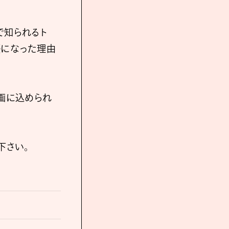
で知られるト
優になった理由
画に込められ
下さい。