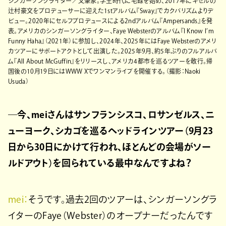
シンガーソングライター／文筆家。学生時代に宅録を始め、2017年にキセルの
辻村豪文をプロデューサーに迎えた1stアルバム『Sway』でカクバリズムよりデ
ビュー。2020年にセルフプロデュースによる2ndアルバム『Ampersands』を発
表。アメリカのシンガーソングライター、Faye Websterのアルバム『I Know I’m
Funny Haha』（2021年）に参加し、2024年、2025年にはFaye Websterのアメリ
カツアーにサポートアクトとして出演した。2025年9月、約5年ぶりのフルアルバ
ム『All About McGuffin』をリリースし、アメリカ4都市を巡るツアーを敢行。帰
国後の10月19日にはWWW Xでワンマンライブを開催する。（撮影：Naoki
Usuda）
―今、meiさんはサンフランシスコ、ロサンゼルス、ニ
ューヨーク、シカゴを巡るヘッドラインツアー（9月23
日から30日にかけて行われ、ほとんどの会場がソー
ルドアウト）を回られている最中なんですよね？
mei：
そうです。過去2回のツアーは、シンガーソングラ
イターのFaye（Webster）のオープナーだったんです