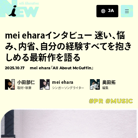
JA
JA
mei eharaインタビュー 迷い、悩
EN
ZH
み、内省、自分の経験すべてを抱き
しめる最新作を語る
2025.10.17
mei ehara『All About McGuffin』
小田部仁
mei ehara
奥田拓
取材・執筆
シンガーソングライター
編集
#PR
#MUSIC