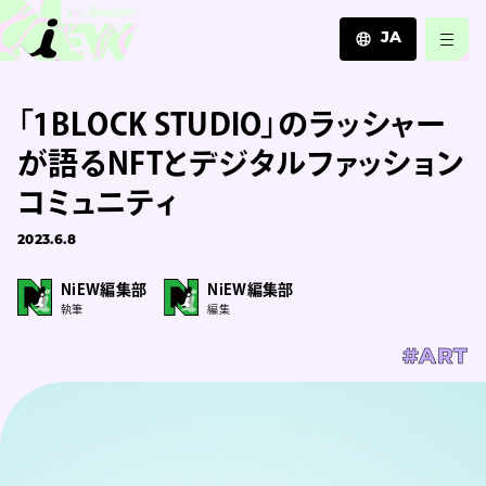
JA
JA
「1BLOCK STUDIO」のラッシャー
EN
ZH
が語るNFTとデジタルファッション
コミュニティ
2023.6.8
NiEW編集部
NiEW編集部
執筆
編集
#ART