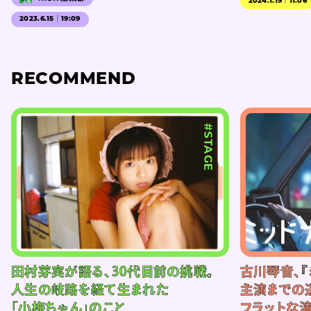
2024.1.19｜11:06
2023.6.15｜19:09
RECOMMEND
#STAGE
田村芽実が語る、30代目前の挑戦。
古川琴音、『
人生の岐路を経て生まれた
主演までの
「小梅ちゃん」のこと
フラットな