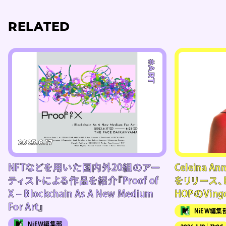
RELATED
#ART
2023.6.17
NFTなどを用いた国内外20組のアー
Celeina 
ティストによる作品を紹介『Proof of
をリリース、
X – Blockchain As A New Medium
HOPのVin
For Art』
NiEW編集
NiEW編集部