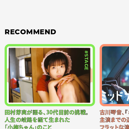
RECOMMEND
#STAGE
田村芽実が語る、30代目前の挑戦。
古川琴音、『
人生の岐路を経て生まれた
主演までの
「小梅ちゃん」のこと
フラットな