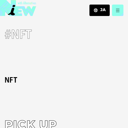
JA
JA
#NFT
EN
ZH
NFT
PICK UP