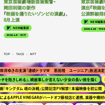
東京芸術劇場新芸術監督・
東京芸術劇
岡田利規の新作
演出『映画
『映画を撮りたいゾンビの演劇』、
公演詳細発
8月上演
NiEW編集
NiEW編集部
2026.5.28｜17:0
2026.4.8｜13:17
TOP
T­A­G­S
NFT
岸井ゆきの主演『連続ドラマＷ 恩田陸 ユージニア』放送決定
チを抱きしめる』、綺麗事しか言えない少女の長い旅を描く
H
『キングダム 魂の決戦』公開記念PV解禁！ 本編映像を初公開
よるAPPLE VINEGARがハードオフ藤枝店と連携、楽器や機