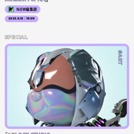
NiEW編集部
2023.6.15｜19:09
SPECIAL
#ART