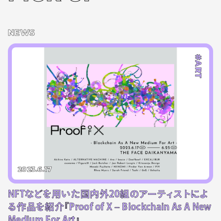
NEWS
#ART
2023.6.17
NFTなどを用いた国内外20組のアーティストによ
る作品を紹介『Proof of X – Blockchain As A New
Medium For Art』