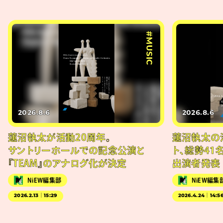
#MUSIC
2026.8.6
2026.8.6
蓮沼執太が活動20周年。
蓮沼執太の
サントリーホールでの記念公演と
ト、総勢41
『TEAM』のアナログ化が決定
出演者発表
NiEW編集部
NiEW編集
2026.2.13｜15:29
2026.4.24｜14:5