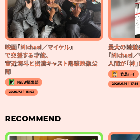
映画『Michael／マイケル』
最大の障壁
で交差する才能、
『Michae
宮近海斗と出演キャスト鼎談映像公
人間が「神
開
竹島ルイ
NiEW編集部
2026.6.16｜17:18
2026.7.1｜15:43
RECOMMEND