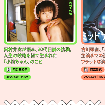
#STAGE
田村芽実が語る、30代目前の挑戦。
古川琴音、『
人生の岐路を経て生まれた
主演までの
「小梅ちゃん」のこと
フラットな
羽佐田瑤子
西森路代
2026.7.27｜14:00
2026.7.30｜19:0