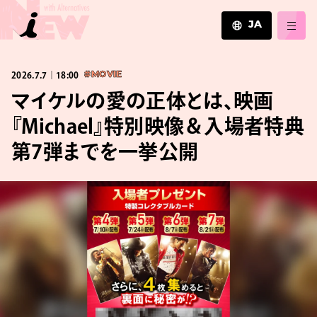
JA
JA
2026.7.7｜18:00
#MOVIE
EN
ZH
マイケルの愛の正体とは、映画
『Michael』特別映像＆入場者特典
第7弾までを一挙公開