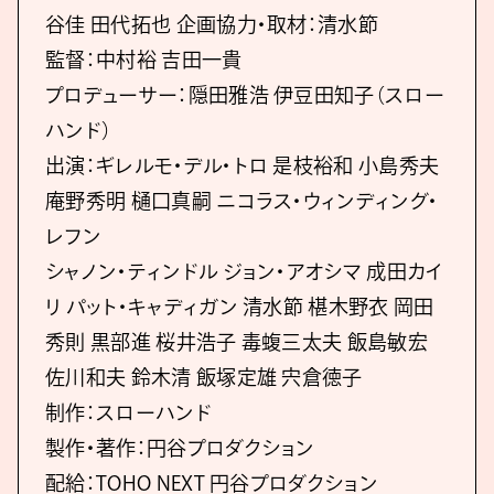
谷佳 田代拓也 企画協力・取材：清水節
監督：中村裕 吉田一貴
プロデューサー：隠田雅浩 伊豆田知子（スロー
ハンド）
出演：ギレルモ・デル・トロ 是枝裕和 小島秀夫
庵野秀明 樋口真嗣 ニコラス・ウィンディング・
レフン
シャノン・ティンドル ジョン・アオシマ 成田カイ
リ パット・キャディガン 清水節 椹木野衣 岡田
秀則 黒部進 桜井浩子 毒蝮三太夫 飯島敏宏
佐川和夫 鈴木清 飯塚定雄 宍倉徳子
制作：スローハンド
製作・著作：円谷プロダクション
配給：TOHO NEXT 円谷プロダクション