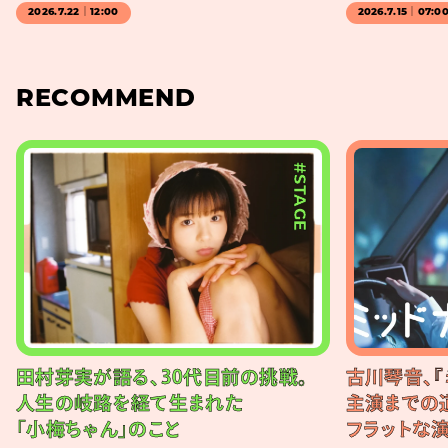
2026.7.22｜12:00
2026.7.15｜07:0
RECOMMEND
#STAGE
田村芽実が語る、30代目前の挑戦。
古川琴音、『
人生の岐路を経て生まれた
主演までの
「小梅ちゃん」のこと
フラットな