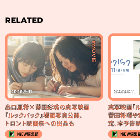
RELATED
#MOVIE
2026.9.11
2026.9.11
出口夏希×蒔田彩珠の実写映画
実写映画『ル
『ルックバック』場面写真公開、
菅田将暉や
トロント映画祭への出品も
定、本予告
NiEW編集部
NiEW編集