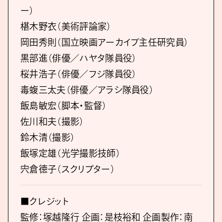
ー）
椹木野衣（美術評論家）
岡田秀則（国立映画アーカイブ主任研究員）
黒部進（俳優／ハヤタ隊員役）
桜井浩子（俳優／フジ隊員役）
毒蝮三太夫（俳優／アラシ隊員役）
飯島敏宏（脚本・監督）
佐川和夫（撮影）
鈴木清（撮影）
飯塚定雄（光学撮影技師）
宍倉徳子（スクリプター）
■クレジット
監修：塚越隆行 企画：是枝裕和 企画製作：南