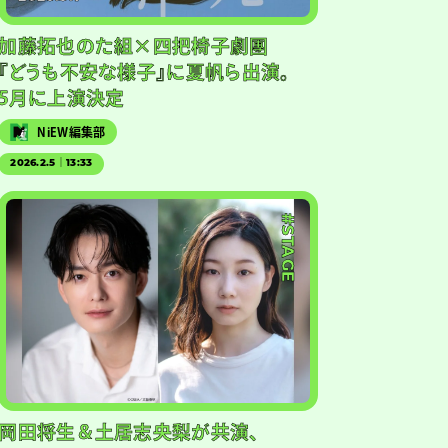
加藤拓也のた組×四把椅子劇團
『どうも不安な様子』に夏帆ら出演。
5月に上演決定
NiEW編集部
2026.2.5｜13:33
#STAGE
岡田将生＆土居志央梨が共演、