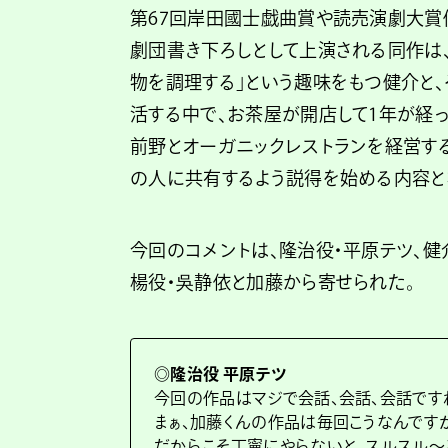
第67回岸田國士戯曲賞や読売演劇大賞
劇団書き下ろしとして上演される同作は
物を調理する」という趣味をもつ健介と
活する中で、お茶屋が開店して1年が経
前野とオーガニックレストランを経営す
の人に共有するよう説得を始める内容と
今回のコメントは、隆治役・平原テツ、健
楊役・吳静依と加藤から寄せられた。
◎隆治役 平原テツ
今回の作品はマジで会話、会話、会話です
まぁ、加藤くんの作品は毎回こうなんです
だからこそ丁寧にやらないと、スルスル〜