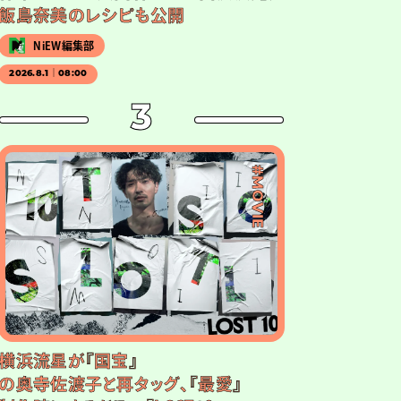
飯島奈美のレシピも公開
NiEW編集部
2026.8.1｜08:00
3
#MOVIE
横浜流星が『国宝』
の奥寺佐渡子と再タッグ、『最愛』