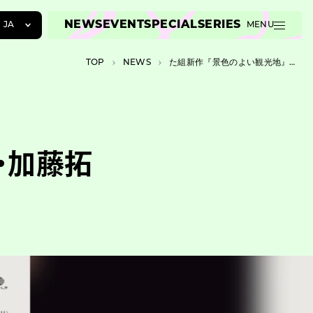
NEWS
EVENT
SPECIAL
SERIES
JA
MENU
JA
TOP
NEWS
た組新作『景色のよい観光地』主宰・加藤拓也とキャストからのコメントが公開
EN
ZH
・加藤拓