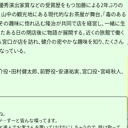
優秀演出家賞などの受賞歴をもつ加藤による2年ぶりの
、山中の観光地にある現代的なお茶屋が舞台。「毒のある
、その趣味に惚れ込む隆治が共同で店を経営し、一緒に生
ったある日の閉店後に物語が展開する。近くの旅館で働く
る宮口が店を訪れ、健介の密やかな趣味を知り、たくさん
なっている。
介役・田村健太郎、前野役・安達祐実、宮口役・宮﨑秋人、
ね。
が…ずーと皆んな喋ってます。
と進んでお客さんを置いてけぼりにしちゃうので、受け取って