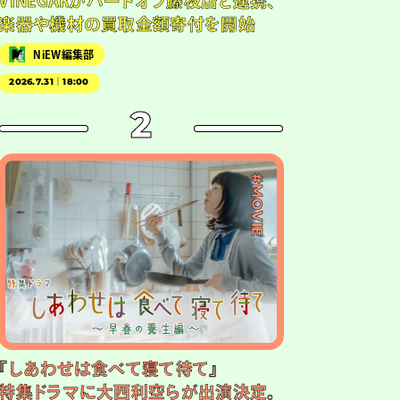
VINEGARがハードオフ藤枝店と連携、
楽器や機材の買取金額寄付を開始
NiEW編集部
2026.7.31｜18:00
2
#MOVIE
『しあわせは食べて寝て待て』
特集ドラマに大西利空らが出演決定。