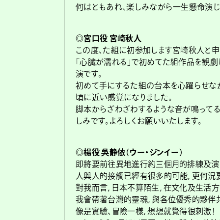
何はともあれ、楽しみながら一生懸命演じ
◎宮口役 宮崎秋人
この度、た組に初参加します宮崎秋人と申
「心臓が濡れる」で初めてた組作品を観劇
演です。
初めて手にするた組の台本を心躍らせなが
頃に近い感覚になりました。
脚本からざわざわするような音が鳴って
しみです。よろしくお願いいたします。
◎楊役 吳静依（ウー・ジンイー）
即將要前往異地進行約三個月的排練及演
人與人的接觸已經有很多的可能，更何況
對我而言，日本不算陌生，在文化及生活
我會帶著台灣的靈魂，與各位優秀的夥伴
像是實驗、冒險一樣，想想就覺得很刺激！