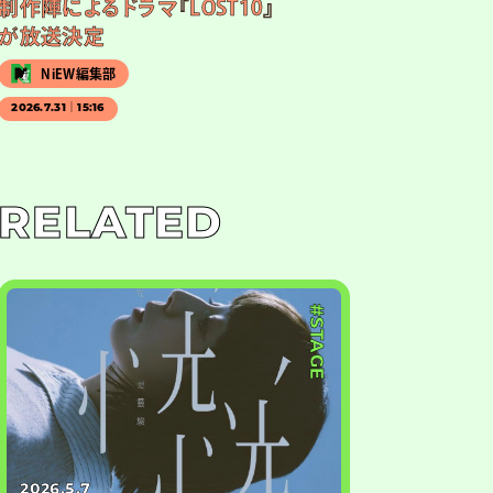
制作陣によるドラマ『LOST10』
が放送決定
NiEW編集部
2026.7.31｜15:16
RELATED
#STAGE
2026.5.7