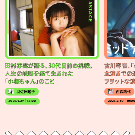
#STAGE
田村芽実が語る、30代目前の挑戦。
古川琴音、『
人生の岐路を経て生まれた
主演までの
「小梅ちゃん」のこと
フラットな
羽佐田瑤子
西森路代
2026.7.27｜14:00
2026.7.30｜19:0