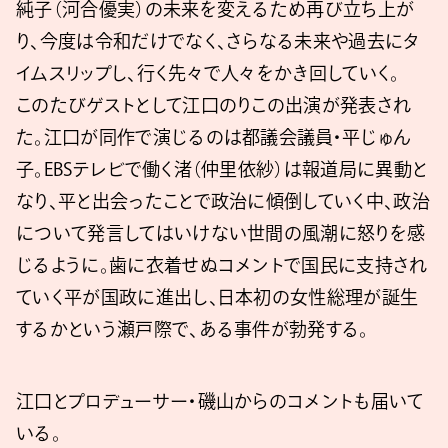
純子（河合優実）の未来を変えるため再び立ち上が
り、今度は令和だけでなく、さらなる未来や過去にタ
イムスリップし、行く先々で人々をかき回していく。
このたびゲストとして江口のりこの出演が発表され
た。江口が同作で演じるのは都議会議員・平じゅん
子。EBSテレビで働く渚（仲里依紗）は報道局に異動と
なり、平と出会ったことで政治に傾倒していく中、政治
について発言してはいけない世間の風潮に怒りを感
じるように。歯に衣着せぬコメントで国民に支持され
ていく平が国政に進出し、日本初の女性総理が誕生
するかという瀬戸際で、ある事件が勃発する。
江口とプロデューサー・磯山からのコメントも届いて
いる。