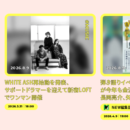
#MUSIC
2026.8.9
2026.8.9
WHITE ASH再始動を発表、
弾き語りイベン
サポートドラマーを迎えて新宿LOFT
が今年も金
でワンマン開催
長岡亮介、
2026.3.31｜18:00
NiEW編集
2026.4.9｜19:00