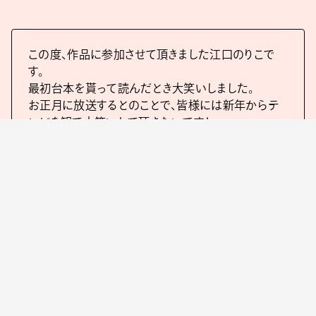
この度、作品に参加させて頂きました江口のりこで
す。
最初台本を貰って読んだとき大笑いしました。
お正月に放送するとのことで、皆様には新年からテ
レビを観て大笑いして頂きたいです！
絶対に観て下さい。よろしくお願い致します。
平じゅん子役・江口のりこ
宮藤さんと「日本初の女性総理」を『不適切にもほど
がある！』の続編に登場させよう！ と打ち合わせを始
めた時から、キャスティングは（私たちの中で）江口の
りこさんに決定していました。実際には、本当にお忙