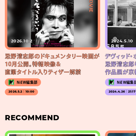
#MOVIE
2026.10.2
2024.5.10
忌野清志郎のドキュメンタリー映画が
デヴィッド・
10月公開。特報映像＆
忌野清志郎
直筆タイトル入りティザー解禁
作品展が京
NiEW編集部
NiEW編集
2026.5.2｜10:00
2024.4.26｜21:17
RECOMMEND