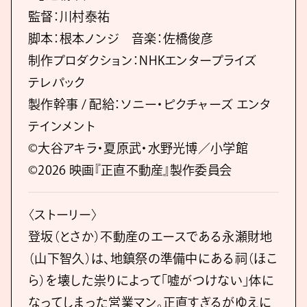
監督：川村泰祐
脚本：根本ノンジ 音楽：佐橋俊彦
制作プロダクション：NHKエンタープライズ
テレパック
製作幹事 / 配給：ソニー・ピクチャーズ エンタ
テインメント
©大谷アキラ・夏原武・水野光博／小学館
©2026 映画『正直不動産』製作委員会
〈ストーリー〉
登坂（とさか）不動産のエースである永瀬財地
（山下智久）は、地鎮祭の準備中にある祠（ほこ
ら）を壊した祟りによって「嘘がつけない」体に
なってしまった営業マン。正直すぎるがゆえに