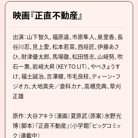
映画『正直不動産』
出演：山下智久、福原遥、市原隼人、泉里香、長
谷川忍、見上愛、松本若菜、西垣匠、伊藤あさ
ひ、財津優太郎、馬場徹、松田悟志、山﨑努、吹
石一惠、岩﨑大昇（KEY TO LIT）、やべきょうす
け、福士誠治、吉澤健、市毛良枝、ディーン・フ
ジオカ、大地真央／倉科カナ、高橋克典、草刈
正雄
原作：大谷アキラ（漫画）夏原武（原案）水野光
博（脚本）『正直不動産』（小学館「ビッグコミッ
ク」連載中）