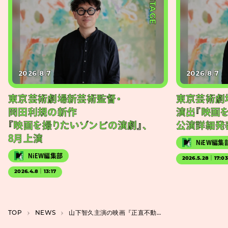
#STAGE
2026.8.7
2026.8.7
東京芸術劇場新芸術監督・
東京芸術劇
岡田利規の新作
演出『映画
『映画を撮りたいゾンビの演劇』、
公演詳細発
8月上演
NiEW編集
NiEW編集部
2026.5.28｜17:0
2026.4.8｜13:17
TOP
NEWS
山下智久主演の映画『正直不動産』、アメリカロケのメイキング写真が公開