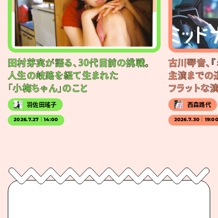
田村芽実が語る、30代目前の挑戦。
古川琴音、『
人生の岐路を経て生まれた
主演までの
「小梅ちゃん」のこと
フラットな
羽佐田瑤子
西森路代
2026.7.27｜14:00
2026.7.30｜19:0