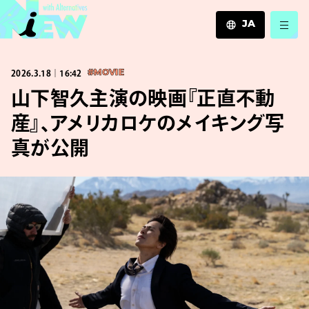
JA
JA
2026.3.18｜16:42
#MOVIE
EN
ZH
山下智久主演の映画『正直不動
産』、アメリカロケのメイキング写
真が公開