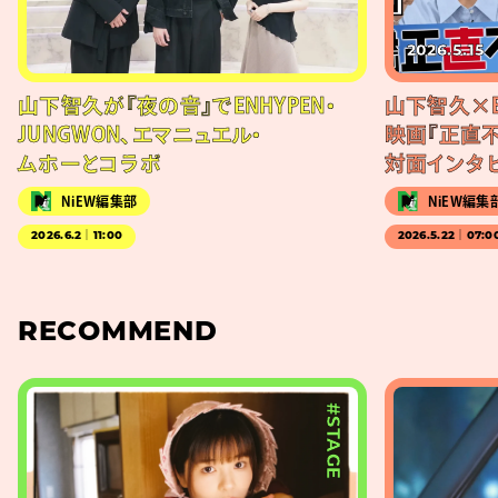
2026.5.15
山下智久が『夜の音』でENHYPEN・
山下智久×EN
JUNGWON、エマニュエル・
映画『正直
ムホーとコラボ
対面インタ
NiEW編集部
NiEW編集
2026.6.2｜11:00
2026.5.22｜07:0
RECOMMEND
#STAGE