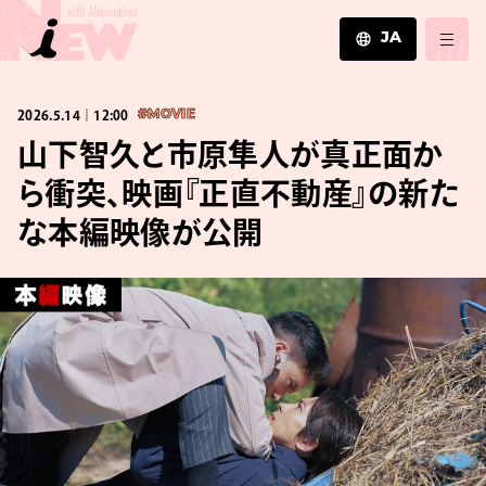
JA
JA
2026.5.14｜12:00
#MOVIE
EN
ZH
山下智久と市原隼人が真正面か
ら衝突、映画『正直不動産』の新た
な本編映像が公開