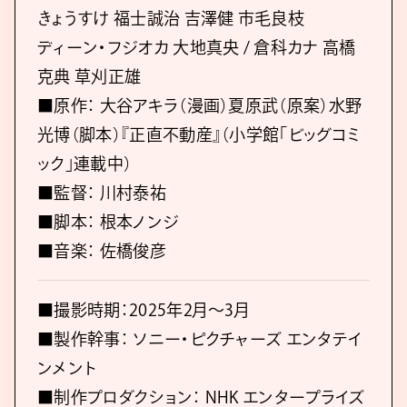
きょうすけ 福士誠治 吉澤健 市毛良枝
ディーン・フジオカ 大地真央 / 倉科カナ 高橋
克典 草刈正雄
■原作： 大谷アキラ（漫画）夏原武（原案）水野
光博（脚本）『正直不動産』（小学館「ビッグコミ
ック」連載中）
■監督： 川村泰祐
■脚本： 根本ノンジ
■音楽： 佐橋俊彦
■撮影時期：2025年2月〜3月
■製作幹事： ソニー・ピクチャーズ エンタテイ
ンメント
■制作プロダクション： NHK エンタープライズ