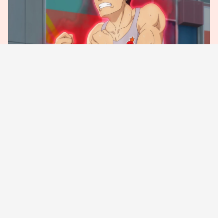
渋谷の男性
現在、ムビチケ前売券の第1弾および第2弾が販売
中。発表にあわせ、ano、粗品、長谷川の3名からのコ
メントも公開された。
【コメント：あの（研究員ロボ役）】
まさか参加できるとは思っていなかったので、めちゃ