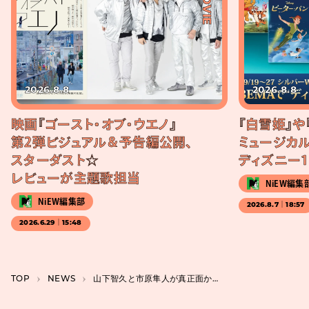
#MOVIE
2026.8.8
2026.8.8
映画『ゴースト・オブ・ウエノ』
『白雪姫』や
第2弾ビジュアル＆予告編公開、
ミュージカル
スターダスト☆
ディズニー1
レビューが主題歌担当
NiEW編集
NiEW編集部
2026.8.7｜18:57
2026.6.29｜15:48
TOP
NEWS
山下智久と市原隼人が真正面から衝突、映画『正直不動産』の新たな本編映像が公開