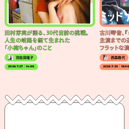
田村芽実が語る、30代目前の挑戦。
古川琴音、『
人生の岐路を経て生まれた
主演までの
「小梅ちゃん」のこと
フラットな
羽佐田瑤子
西森路代
2026.7.27｜14:00
2026.7.30｜19:0