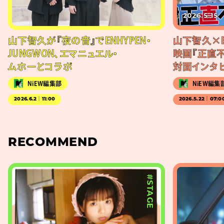
2026.5.15
山下智久が『夜の音』でENHYPEN・
山下智久×EN
JUNGWON、エマニュエル・
映画『正直
ムホーとコラボ
対面インタ
NiEW編集部
NiEW編集
2026.6.2｜11:00
2026.5.22｜07:0
RECOMMEND
#STAGE