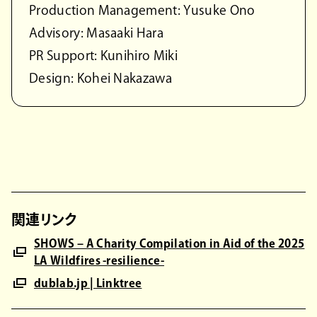
Production Management: Yusuke Ono
Advisory: Masaaki Hara
PR Support: Kunihiro Miki
Design: Kohei Nakazawa
関連リンク
SHOWS – A Charity Compilation in Aid of the 2025
LA Wildfires -resilience-
dublab.jp | Linktree