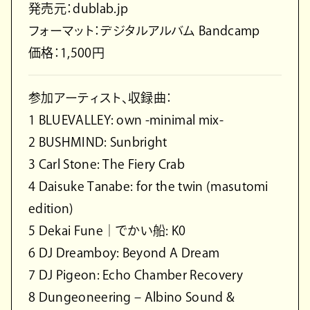
発売元：dublab.jp
フォーマット：デジタルアルバム Bandcamp
価格：1,500円
参加アーティスト、収録曲：
1 BLUEVALLEY: own -minimal mix-
2 BUSHMIND: Sunbright
3 Carl Stone: The Fiery Crab
4 Daisuke Tanabe: for the twin (masutomi
edition)
5 Dekai Fune｜でかい船: K0
6 DJ Dreamboy: Beyond A Dream
7 DJ Pigeon: Echo Chamber Recovery
8 Dungeoneering – Albino Sound &