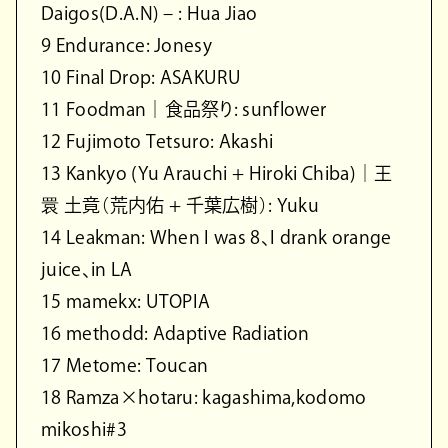
Daigos(D.A.N) – : Hua Jiao
9 Endurance: Jonesy
10 Final Drop: ASAKURU
11 Foodman｜食品祭り: sunflower
12 Fujimoto Tetsuro: Akashi
13 Kankyo (Yu Arauchi + Hiroki Chiba)｜王
睘 土竟（荒内佑 + 千葉広樹）: Yuku
14 Leakman: When I was 8、I drank orange
juice、in LA
15 mamekx: UTOPIA
16 methodd: Adaptive Radiation
17 Metome: Toucan
18 Ramza×hotaru: kagashima,kodomo
mikoshi#3