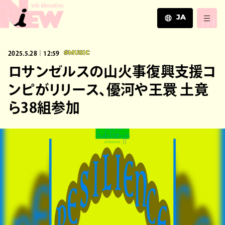
JA
JA
2025.5.28｜12:59
#MUSIC
EN
ZH
ロサンゼルスの山火事復興支援コ
ンピがリリース、優河や王睘 土竟
ら38組参加