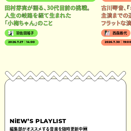
田村芽実が語る、30代目前の挑戦。
古川琴音、『
人生の岐路を経て生まれた
主演までの
「小梅ちゃん」のこと
フラットな
羽佐田瑤子
西森路代
2026.7.27｜14:00
2026.7.30｜19:0
NiEW’S PLAYLIST
編集部がオススメする音楽を随時更新中🆕