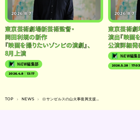
2026.8.7
2026.8.7
東京芸術劇場新芸術監督・
東京芸術劇
岡田利規の新作
演出『映画
『映画を撮りたいゾンビの演劇』、
公演詳細発
8月上演
NiEW編集
NiEW編集部
2026.5.28｜17:0
2026.4.8｜13:17
TOP
NEWS
ロサンゼルスの山火事復興支援コンピがリリース、優河や王睘 土竟ら38組参加