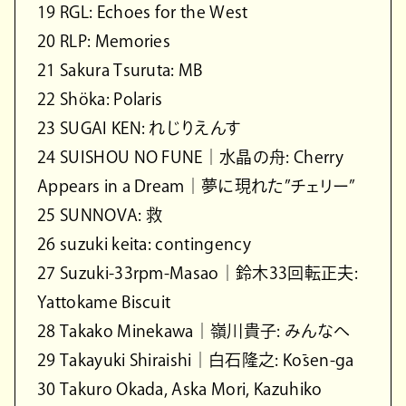
19 RGL: Echoes for the West
20 RLP: Memories
21 Sakura Tsuruta: MB
22 Shöka: Polaris
23 SUGAI KEN: れじりえんす
24 SUISHOU NO FUNE｜水晶の舟: Cherry
Appears in a Dream｜夢に現れた”チェリー”
25 SUNNOVA: 救
26 suzuki keita: contingency
27 Suzuki-33rpm-Masao｜鈴木33回転正夫:
Yattokame Biscuit
28 Takako Minekawa｜嶺川貴子: みんなへ
29 Takayuki Shiraishi｜白石隆之: Kōsen-ga
30 Takuro Okada, Aska Mori, Kazuhiko