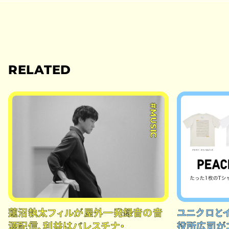
RELATED
#MUSIC
蓮沼執太フィルが屋外一発録音の音
ユニクロと
源配信、利益はパレスチナ・
役所広司が