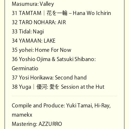
Masumura: Valley
31 TAMTAM｜花を一輪 – Hana Wo Ichirin
32 TARO NOHARA: AIR
33 Tidal: Nagi
34 YAMAAN: LAKE
35 yohei: Home For Now
36 Yoshio Ojima & Satsuki Shibano:
Germinatio
37 Yosi Horikawa: Second hand
38 Yuga｜優河: 愛を Session at the Hut
Compile and Produce: Yuki Tamai, Hi-Ray,
mamekx
Mastering: AZZURRO