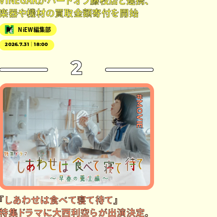
VINEGARがハードオフ藤枝店と連携、
楽器や機材の買取金額寄付を開始
NiEW編集部
2026.7.31｜18:00
2
#MOVIE
『しあわせは食べて寝て待て』
特集ドラマに大西利空らが出演決定。