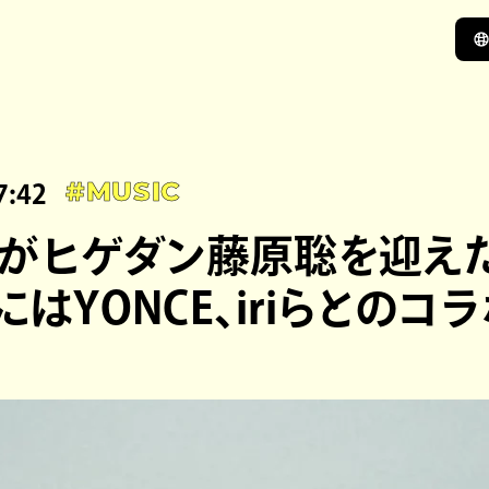
7:42
#MUSIC
INGがヒゲダン藤原聡を迎え
にはYONCE、iriらとのコ