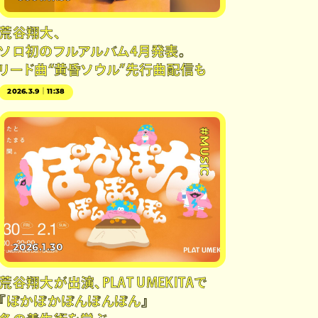
荒谷翔大、
ソロ初のフルアルバム4月発表。
リード曲“黄昏ソウル”先行曲配信も
2026.3.9｜11:38
#MUSIC
2026.1.30
荒谷翔大が出演、PLAT UMEKITAで
『ぽかぽかぽんぽんぽん』