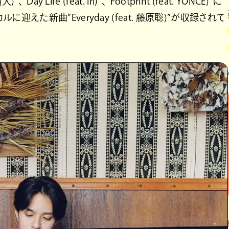
Day Life (feat. iri)”、”Footprint (feat. YONCE)”に
ルに迎えた新曲”Everyday (feat. 藤原聡)”が収録されて