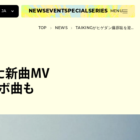
NEWS
EVENT
SPECIAL
SERIES
JA
MENU
JA
TOP
NEWS
TAIKINGがヒゲダン藤原聡を迎えた新曲MV公開。EPにはYONCE、iriらとのコラボ曲も
EN
ZH
た新曲MV
ラボ曲も