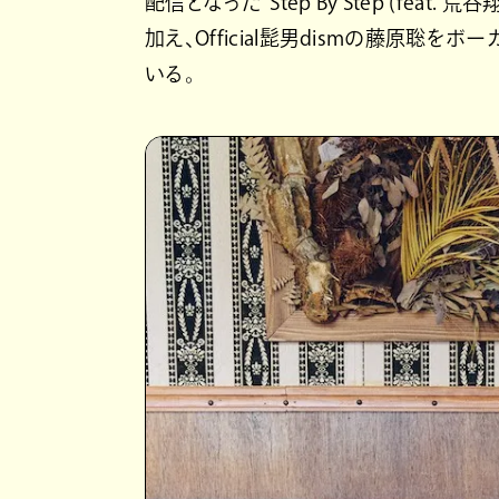
配信となった”Step By Step (feat. 荒谷翔大)”、”
加え、Official髭男dismの藤原聡をボーカ
いる。