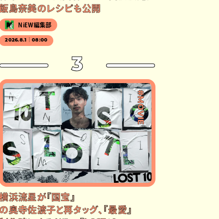
飯島奈美のレシピも公開
NiEW編集部
2026.8.1｜08:00
3
#MOVIE
横浜流星が『国宝』
の奥寺佐渡子と再タッグ、『最愛』