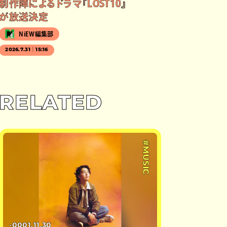
制作陣によるドラマ『LOST10』
が放送決定
NiEW編集部
2026.7.31｜15:16
RELATED
#MUSIC
-0001.11.30