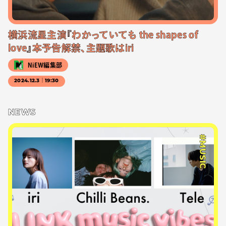
横浜流星主演『わかっていても the shapes of
love』本予告解禁、主題歌はiri
NiEW編集部
2024.12.3｜19:30
NEWS
#MUSIC