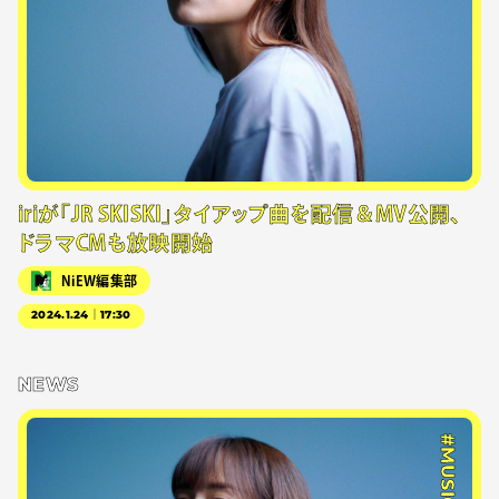
iriが「JR SKISKI」タイアップ曲を配信＆MV公開、
ドラマCMも放映開始
NiEW編集部
2024.1.24｜17:30
NEWS
#MUSIC