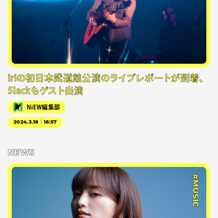
iriの初日本武道館公演のライブレポートが到着、
5lackもゲスト出演
NiEW編集部
2024.3.18｜16:57
NEWS
#MUSIC