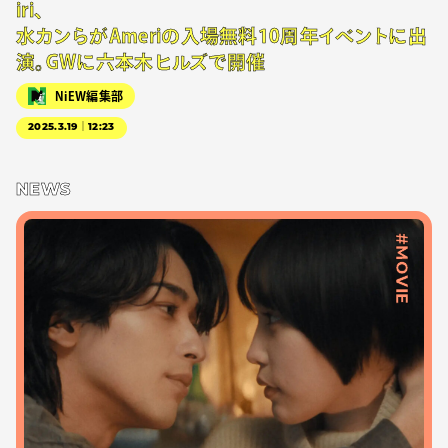
iri、
水カンらがAmeriの入場無料10周年イベントに出
演。GWに六本木ヒルズで開催
NiEW編集部
2025.3.19｜12:23
NEWS
#MOVIE