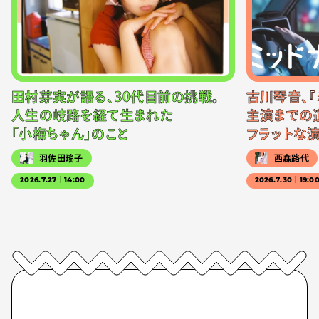
田村芽実が語る、30代目前の挑戦。
古川琴音、『
人生の岐路を経て生まれた
主演までの
「小梅ちゃん」のこと
フラットな
羽佐田瑤子
西森路代
2026.7.27｜14:00
2026.7.30｜19:0