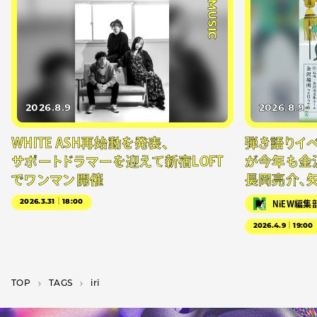
#MUSIC
2026.8.9
2026.8.9
WHITE ASH再始動を発表、
弾き語りイベン
サポートドラマーを迎えて新宿LOFT
が今年も金
でワンマン開催
長岡亮介、
2026.3.31｜18:00
NiEW編集
2026.4.9｜19:00
TOP
T­A­G­S
iri