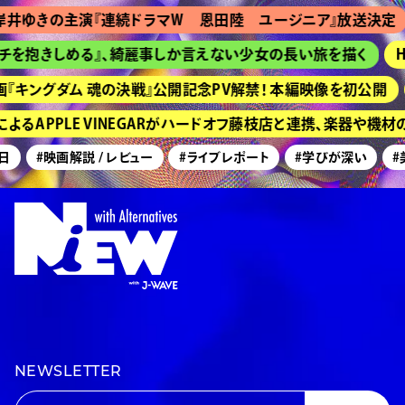
ゆきの主演『連続ドラマＷ 恩田陸 ユージニア』放送決定
『
抱きしめる』、綺麗事しか言えない少女の長い旅を描く
HIM
キングダム 魂の決戦』公開記念PV解禁！ 本編映像を初公開
京
APPLE VINEGARがハードオフ藤枝店と連携、楽器や機材
#映画解説 / レビュー
#ライブレポート
#学びが深い
#美術
NEWSLETTER