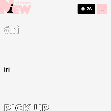
JA
JA
#iri
EN
ZH
iri
PICK UP