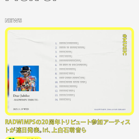
NEWS
#MUSIC
RADWIMPSの20周年トリビュート参加アーティス
トが連日発表。iri、上白石萌音ら