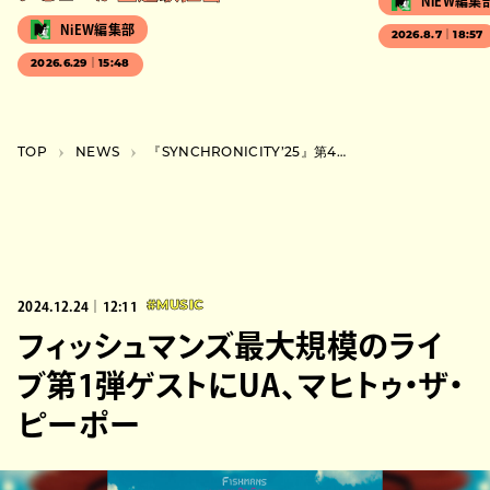
NiEW編集
NiEW編集部
2026.8.7｜18:57
2026.6.29｜15:48
TOP
NEWS
『SYNCHRONICITY’25』第4弾出演者にスカパラ、ZAZEN、THA BLUE HERB、tricotら
2024.12.24｜12:11
#MUSIC
フィッシュマンズ最大規模のライ
ブ第1弾ゲストにUA、マヒトゥ・ザ・
ピーポー