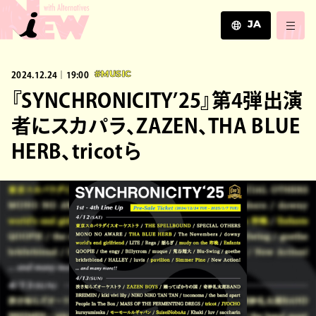
JA
JA
2024.12.24｜19:00
#MUSIC
EN
ZH
『SYNCHRONICITY’25』第4弾出演
者にスカパラ、ZAZEN、THA BLUE
HERB、tricotら