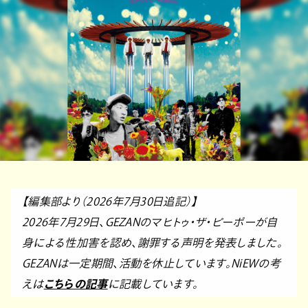
【編集部より（2026年7月30日追記）】
2026年7月29日、GEZANのマヒトゥ・ザ・ピーポーが自
身による性加害を認め、謝罪する声明を発表しました。
GEZANは一定期間、活動を休止しています。NiEWの考
えは
こちらの記事
に記載しています。