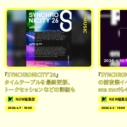
#MUSIC
2026.4.10
『SYNCHRONICITY’26』
『SYNCHRON
タイムテーブルを最終更新、
の前夜祭イベ
トークセッションなどの詳細も
ena mori
NiEW編集部
NiEW編集
2026.4.7｜19:00
2026.3.5｜19:00