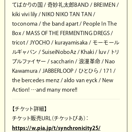
てばかりの国 / 奇妙礼太郎BAND / BREIMEN /
kiki vivi lily / NIKO NIKO TAN TAN /
toconoma / the band apart / People In The
Box / MASS OF THE FERMENTING DREGS /
tricot / JYOCHO / kurayamisaka / モーモール
ルギャバン / SuiseiNoboAz / Khaki / luv / トリ
プルファイヤー / saccharin / 浪漫革命 / Nao
Kawamura / JABBERLOOP / ひとひら / 171 /
the bercedes menz / aldo van eyck / New
Action! …and many more!!
【チケット詳細】
チケット販売URL（チケットぴあ）：
https://w.pia.jp/t/synchronicity25/