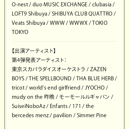
O-nest / duo MUSIC EXCHANGE / clubasia /
LOFT9 Shibuya / SHIBUYA CLUB QUATTRO /
Veats Shibuya / WWW / WWWX / TOKIO
TOKYO
【出演アーティスト】
第4弾発表アーティスト：
東京スカパラダイスオーケストラ / ZAZEN
BOYS / THE SPELLBOUND / THA BLUE HERB /
tricot / world’s end girlfriend / JYOCHO /
mudy on the 昨晩 / モーモールルギャバン /
SuiseiNoboAz / Enfants / 171 / the
bercedes menz / pavilion / Simmer Pine