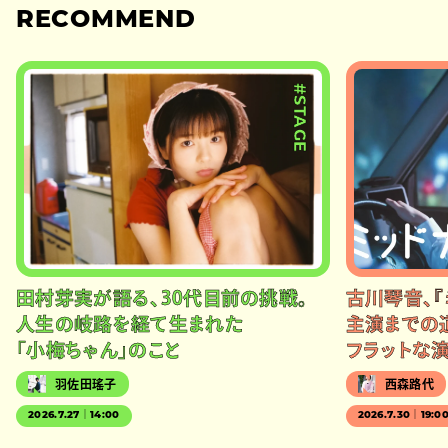
RECOMMEND
#STAGE
田村芽実が語る、30代目前の挑戦。
古川琴音、『
人生の岐路を経て生まれた
主演までの
「小梅ちゃん」のこと
フラットな
羽佐田瑤子
西森路代
2026.7.27｜14:00
2026.7.30｜19:0