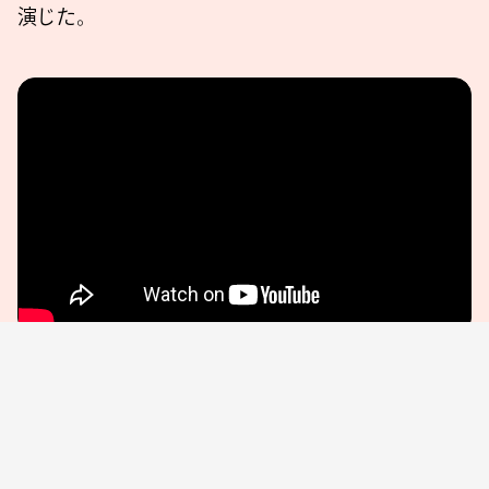
演じた。
「（『パラサイト 半地下の家族』の）ポン・ジュノ監督が
試写会で私の後ろに座っていて、そのシーンですごく
笑っていた」と語ったキム・ソンシク監督。同シーンに