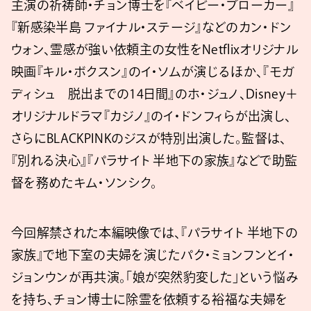
主演の祈祷師・チョン博士を『ベイビー・ブローカー』
『新感染半島 ファイナル・ステージ』などのカン・ドン
ウォン、霊感が強い依頼主の女性をNetflixオリジナル
映画『キル・ボクスン』のイ・ソムが演じるほか、『モガ
ディシュ 脱出までの14日間』のホ・ジュノ、Disney＋
オリジナルドラマ『カジノ』のイ・ドンフィらが出演し、
さらにBLACKPINKのジスが特別出演した。監督は、
『別れる決心』『パラサイト 半地下の家族』などで助監
督を務めたキム・ソンシク。
今回解禁された本編映像では、『パラサイト 半地下の
家族』で地下室の夫婦を演じたパク・ミョンフンとイ・
ジョンウンが再共演。「娘が突然豹変した」という悩み
を持ち、チョン博士に除霊を依頼する裕福な夫婦を