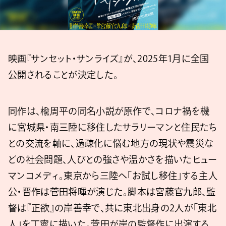
映画『サンセット・サンライズ』が、2025年1⽉に全国
公開されることが決定した。
同作は、楡周平の同名小説が原作で、コロナ禍を機
に宮城県・南三陸に移住したサラリーマンと住民たち
との交流を軸に、過疎化に悩む地方の現状や震災な
どの社会問題、人びとの強さや温かさを描いたヒュー
マンコメディ。東京から三陸へ「お試し移住」する主人
公・晋作は菅田将暉が演じた。脚本は宮藤官九郎、監
督は『正欲』の岸善幸で、共に東北出身の2人が「東北
人」を丁寧に描いた。菅田が岸の監督作に出演する