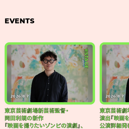
EVENTS
#STAGE
2026.8.7
2026.8.7
東京芸術劇場新芸術監督・
東京芸術劇
岡田利規の新作
演出『映画
『映画を撮りたいゾンビの演劇』、
公演詳細発