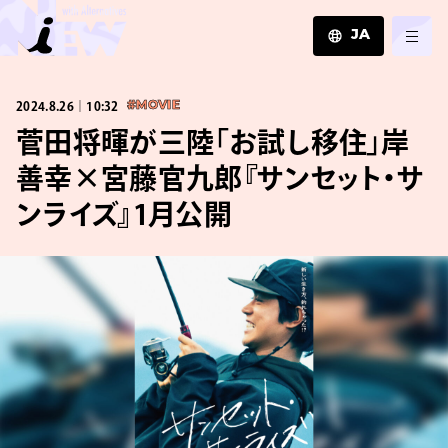
JA
JA
2024.8.26｜10:32
#MOVIE
EN
ZH
菅田将暉が三陸「お試し移住」岸
善幸×宮藤官九郎『サンセット・サ
ンライズ』1月公開