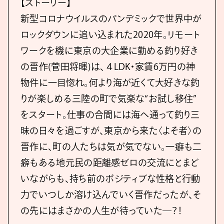
【ストーリー】
新型コロナウイルスのパンデミックで世界中が
ロックダウンに追い込まれた2020年。リモート
ワークを機に東京の⼤企業に勤める釣り好き
の晋作(菅⽥将暉)は、４LDK・家賃6万円の神
物件に⼀⽬惚れ。何より海が近くて⼤好きな釣
りが楽しめる三陸の町で気楽な“お試し移住”
をスタート。仕事の合間には海へ通って釣り三
昧の⽇々を過ごすが、東京から来た〈よそ者〉の
晋作に、町の⼈たちは気が気でない。⼀癖も⼆
癖もある地元⺠の距離感ゼロの交流にとまど
いながらも、持ち前のポジティブな性格と⾏動
⼒でいつしか溶け込んでいく晋作だったが、そ
の先にはまさかの⼈⽣が待っていた―？！