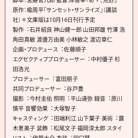
脚本：宮藤官九郎 監督:岸善幸『あゝ、荒野』
原作：楡周平「サンセット・サンライズ」（講談
社）＊⽂庫版は10⽉16⽇刊⾏予定
製作︓⽯井紹良 神⼭健⼀郎 ⼭⽥邦雄 ⽵澤 浩
⾓⽥真敏 渡邊万由美 ⼩林敏之 渡辺章仁
企画・プロデュース︓佐藤順⼦
エグゼクティブプロデューサー︓中村優⼦ 杉
⽥浩光
プロデューサー︓富⽥朋⼦
共同プロデューサー︓⾕⼾豊
撮影︓今村圭佑 照明︓平⼭達弥 録⾳︓原川
慎平 ⾳響効果︓⼤塚智⼦
キャスティング︓⽥端利江 ⼭下葉⼦ 美術︓露
⽊恵美⼦ 装飾︓松尾⽂⼦ 福岡淳太郎 スタイ