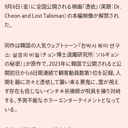
9月6日（金）に全国公開される映画『憑依』（英題：Dr.
Cheon and Lost Talisman）の本編映像が解禁され
た。
同作は韓国の人気ウェブトゥーン『천박사 퇴마 연구
소: 설경의 비밀（チョン博士退魔研究所：ソルギョン
の秘密）』が原作で、2023年に韓国で公開されると公
開初日から6日間連続で観客動員数第1位を記録。人
間を器に次々と憑依して襲い来る悪鬼に、霊が視え
ず存在も信じないインチキ祈祷師が呪具を操り対峙
する、予測不能なホラーエンターテイメントとなって
いる。