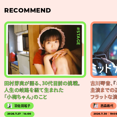
RECOMMEND
#STAGE
田村芽実が語る、30代目前の挑戦。
古川琴音、『
人生の岐路を経て生まれた
主演までの
「小梅ちゃん」のこと
フラットな
羽佐田瑤子
西森路代
2026.7.27｜14:00
2026.7.30｜19:0