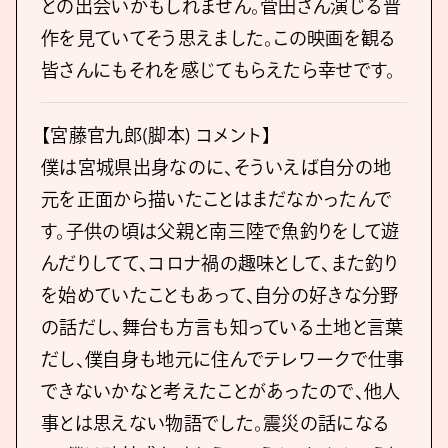
との出会いかもしれません。菅⽥さん演じる晋
作を⾒ていてそう思えました。この映画を観る
皆さんにもそれを感じてもらえたら幸せです。
【宮藤官九郎(脚本) コメント】
僕は宮城県出⾝なのに、そういえば⾃分の地
元を正⾯から描いたことはまだなかったんで
す。⼦供の頃は⽗親と南三陸で⿂釣りをして遊
んだりしてて、コロナ禍の趣味として、また釣り
を始めていたこともあって、⾃分の好きな分野
の話だし、舞台も⽅⾔も知っている⼟地と⾔葉
だし、僕⾃⾝も地元に住んでテレワークで仕事
できないかなと考えたことがあったので、他⼈
事とは思えない物語でした。震災の話になる