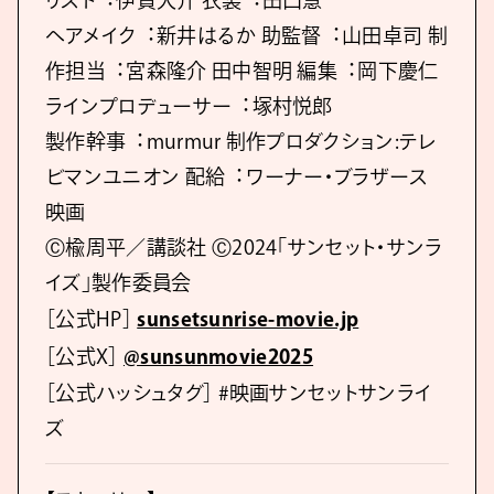
リスト︓伊賀⼤介 ⾐装︓⽥⼝慧
ヘアメイク︓新井はるか 助監督︓⼭⽥卓司 制
作担当︓宮森隆介 ⽥中智明 編集︓岡下慶仁
ラインプロデューサー︓塚村悦郎
製作幹事︓murmur 制作プロダクション:テレ
ビマンユニオン 配給︓ワーナー・ブラザース
映画
Ⓒ楡周平／講談社 Ⓒ2024「サンセット・サンラ
イズ」製作委員会
［公式HP］
sunsetsunrise-movie.jp
［公式X］
@sunsunmovie2025
［公式ハッシュタグ］ #映画サンセットサンライ
ズ