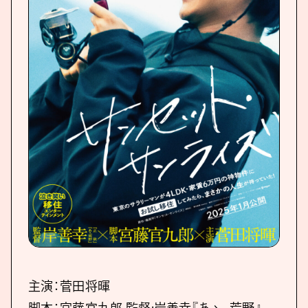
主演：菅⽥将暉