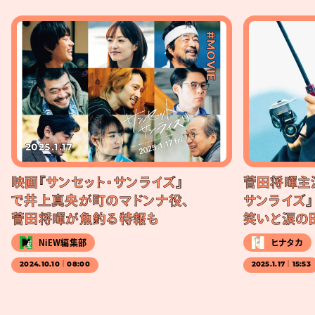
#MOVIE
2025.1.17
映画『サンセット・サンライズ』
菅田将暉主
で井上真央が町のマドンナ役、
サンライズ
菅田将暉が魚釣る特報も
笑いと涙の
NiEW編集部
ヒナタカ
2024.10.10｜08:00
2025.1.17｜15:53