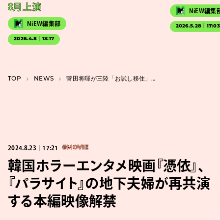
8月上演
NiEW編集
NiEW編集部
2026.5.28｜17:0
2026.4.8｜13:17
TOP
NEWS
菅田将暉が三陸「お試し移住」岸善幸×宮藤官九郎『サンセット・サンライズ』1月公開
2024.8.23｜17:21
#MOVIE
韓国ホラーエンタメ映画『憑依』、
『パラサイト』の地下夫婦が再共演
する本編映像解禁