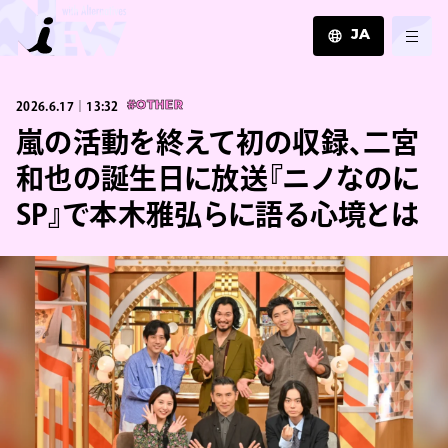
JA
JA
2026.6.17｜13:32
#OTHER
EN
ZH
嵐の活動を終えて初の収録、二宮
和也の誕生日に放送『ニノなのに
SP』で本木雅弘らに語る心境とは