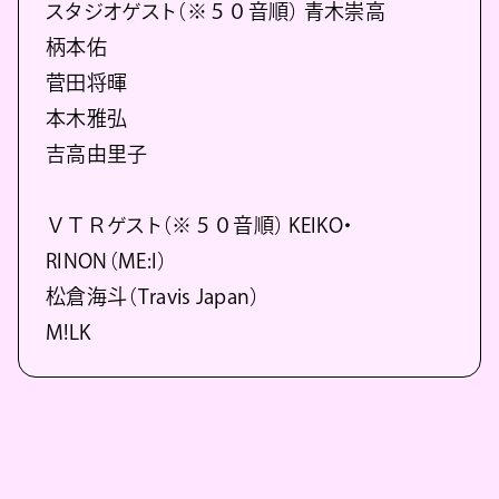
スタジオゲスト（※５０音順） 青木崇高
柄本佑
菅田将暉
本木雅弘
吉高由里子
ＶＴＲゲスト（※５０音順） KEIKO・
RINON（ME:I）
松倉海斗（Travis Japan）
M!LK