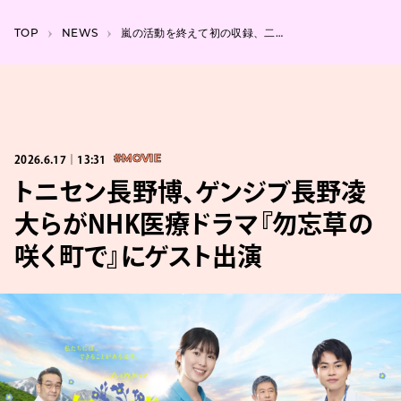
TOP
NEWS
嵐の活動を終えて初の収録、二宮和也の誕生日に放送『ニノなのにSP』で本木雅弘らに語る心境とは
2026.6.17｜13:31
#MOVIE
トニセン長野博、ゲンジブ長野凌
大らがNHK医療ドラマ『勿忘草の
咲く町で』にゲスト出演