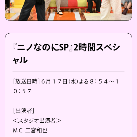
『ニノなのにSP』2時間スペシ
ャル
［放送日時］６月１７日（水）よる８：５４～１
０：５７
［出演者］
＜スタジオ出演者＞
ＭＣ 二宮和也