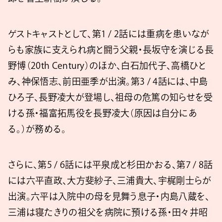
ゲストキャストとして、第1 / 2話には重病を患いなが
らも家族に支えられ病と闘う父親・長坂守を演じる長
野博（20th Century）のほか、白石加代子、高橋ひと
み、神保悟志、前田亜季が出演。第3 / 4話には、中島
ひろ子、長野凌大が登場し、祖母の危篤の知らせを受
ける孫・福富拓馬役を長野凌大（原因は自分にあ
る。）が務める。
さらに、第5 / 6話には平泉成と杉田かおる、第7 / 8話
には六平直政、大方斐紗子、三浦貴大、宇梶剛士らが
出演。六平は入院中の母を見舞う息子・内島八蔵を、
三浦は寝たきりの祖父を病院に預ける孫・田々井昭