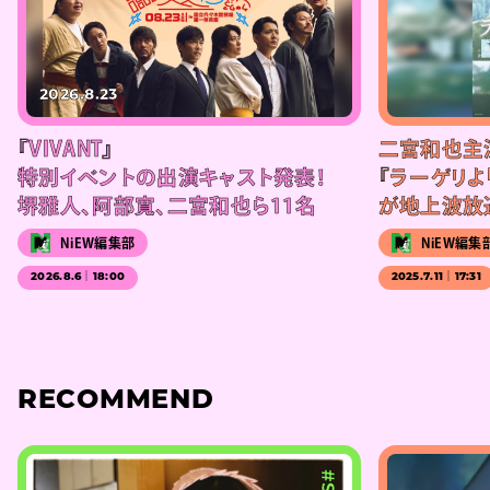
2026.8.23
『VIVANT』
二宮和也主
特別イベントの出演キャスト発表！
『ラーゲリよ
堺雅人、阿部寛、二宮和也ら11名
が地上波放
NiEW編集部
NiEW編集
2026.8.6｜18:00
2025.7.11｜17:31
RECOMMEND