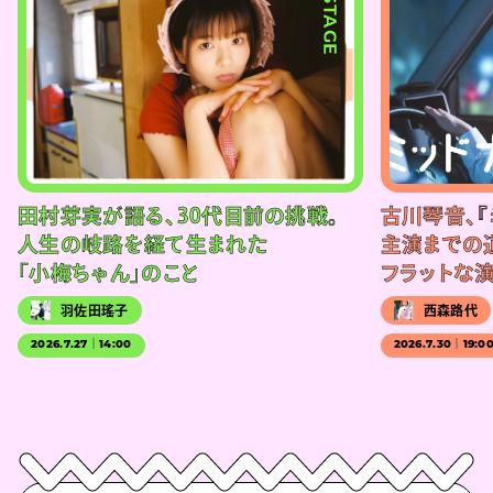
#STAGE
田村芽実が語る、30代目前の挑戦。
古川琴音、『
人生の岐路を経て生まれた
主演までの
「小梅ちゃん」のこと
フラットな
羽佐田瑤子
西森路代
2026.7.27｜14:00
2026.7.30｜19:0