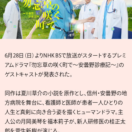
6月28日（日）よりNHK BSで放送がスタートするプレミ
アムドラマ『勿忘草の咲く町で〜安曇野診療記〜』の
ゲストキャストが発表された。
同作は夏川草介の小説を原作とし、信州・安曇野の地
方病院を舞台に、看護師と医師が患者一人ひとりの
人生と真剣に向き合う姿を描くヒューマンドラマ。主
人公の月岡美琴を福本莉子が、新人研修医の桂正太
郎を菅生新樹が演じる。