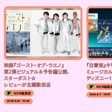
#MOVIE
2026.8.8
2026.8.8
映画『ゴースト・オブ・ウエノ』
『白雪姫』や
第2弾ビジュアル＆予告編公開、
ミュージカル
スターダスト☆
ディズニー1
レビューが主題歌担当
NiEW編集
NiEW編集部
2026.8.7｜18:57
2026.6.29｜15:48