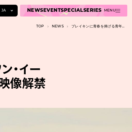
NEWS
EVENT
SPECIAL
SERIES
JA
MENU
JA
TOP
NEWS
ブレイキンに青春を捧げる青年をワン・イーボーが演じた中国映画『熱烈』本編映像解禁
EN
ZH
ン・イー
編映像解禁