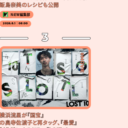
飯島奈美のレシピも公開
NiEW編集部
2026.8.1｜08:00
3
#MOVIE
横浜流星が『国宝』
の奥寺佐渡子と再タッグ、『最愛』