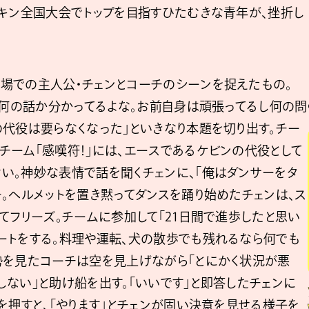
イキン全国大会でトップを目指すひたむきな青年が、挫折し
場での主人公・チェンとコーチのシーンを捉えたもの。
「何の話か分かってるよな。お前自身は頑張ってるし何の問
の代役は要らなくなった」といきなり本題を切り出す。チー
チーム「感嘆符！」には、エースであるケビンの代役として
い。神妙な表情で話を聞くチェンに、「俺はダンサーをタ
。ヘルメットを置き黙ってダンスを踊り始めたチェンは、ス
てフリーズ。チームに参加して「21日間で進歩したと思い
ートをする。料理や運転、犬の散歩でも残れるなら何でも
勢を見たコーチは空を見上げながら「とにかく状況が悪
ない」と助け船を出す。「いいです」と即答したチェンに
を押すと、「やります」とチェンが固い決意を見せる様子を