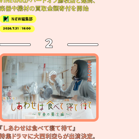
VINEGARがハードオフ藤枝店と連携、
楽器や機材の買取金額寄付を開始
NiEW編集部
2026.7.31｜18:00
2
#MOVIE
『しあわせは食べて寝て待て』
特集ドラマに大西利空らが出演決定。