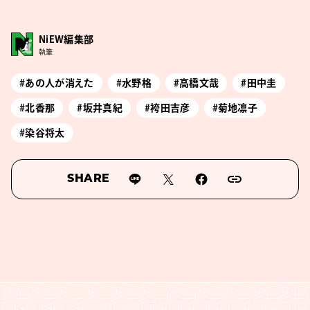
NiEW編集部
執筆
#あの人が消えた
#水野格
#高橋文哉
#田中圭
#北香那
#坂井真紀
#袴田吉彦
#菊地凛子
#染谷将太
SHARE