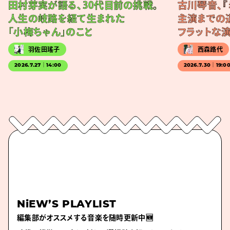
田村芽実が語る、30代目前の挑戦。
古川琴音、『
人生の岐路を経て生まれた
主演までの
「小梅ちゃん」のこと
フラットな
羽佐田瑤子
西森路代
2026.7.27｜14:00
2026.7.30｜19:0
NiEW’S PLAYLIST
編集部がオススメする音楽を随時更新中🆕