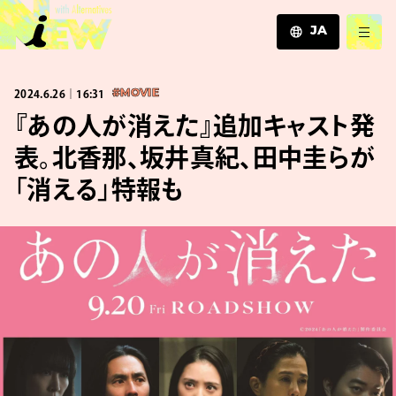
JA
JA
2024.6.26｜16:31
#MOVIE
EN
ZH
『あの人が消えた』追加キャスト発
表。北香那、坂井真紀、田中圭らが
「消える」特報も