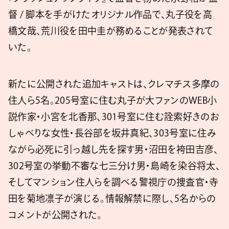
督 / 脚本を手がけたオリジナル作品で、丸子役を高
橋文哉、荒川役を田中圭が務めることが発表されて
いた。
新たに公開された追加キャストは、クレマチス多摩の
住人ら5名。205号室に住む丸子が大ファンのWEB小
説作家・小宮を北香那、301号室に住む詮索好きのお
しゃべりな女性・長谷部を坂井真紀、303号室に住み
ながら必死に引っ越し先を探す男・沼田を袴田吉彦、
302号室の挙動不審な七三分け男・島崎を染谷将太、
そしてマンション住人らを調べる警視庁の捜査官・寺
田を菊地凛子が演じる。情報解禁に際し、5名からの
コメントが公開された。