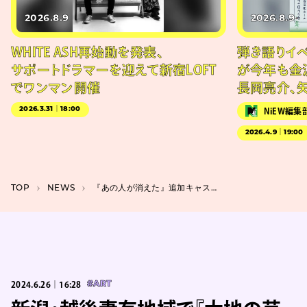
2026.8.9
2026.8.9
WHITE ASH再始動を発表、
弾き語りイベン
サポートドラマーを迎えて新宿LOFT
が今年も金
でワンマン開催
長岡亮介、
2026.3.31｜18:00
NiEW編集
2026.4.9｜19:00
TOP
NEWS
『あの人が消えた』追加キャスト発表。北香那、坂井真紀、田中圭らが「消える」特報も
2024.6.26｜16:28
#ART