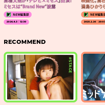
高橋文哉が『テレビ×ミセス』出演！
映画化。高
ミセスは“Brand New”披露
満島ひかり
NiEW編集部
NiEW編集
2026.8.3｜12:30
2025.2.26｜20:0
RECOMMEND
#STAGE