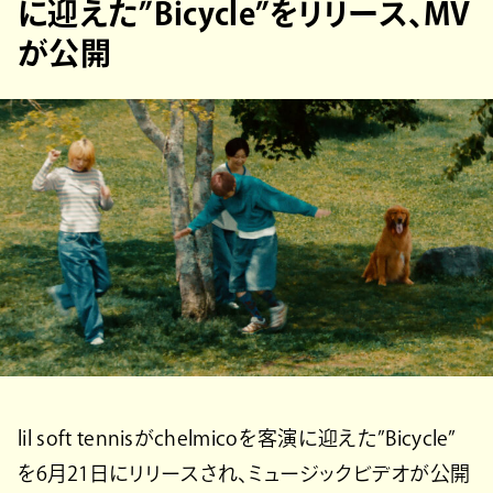
に迎えた”Bicycle”をリリース、MV
が公開
lil soft tennisがchelmicoを客演に迎えた”Bicycle”
を6月21日にリリースされ、ミュージックビデオが公開