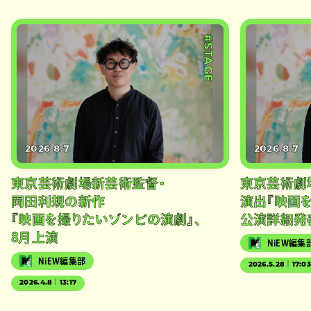
#STAGE
2026.8.7
2026.8.7
東京芸術劇場新芸術監督・
東京芸術劇
岡田利規の新作
演出『映画
『映画を撮りたいゾンビの演劇』、
公演詳細発
8月上演
NiEW編集
NiEW編集部
2026.5.28｜17:0
2026.4.8｜13:17