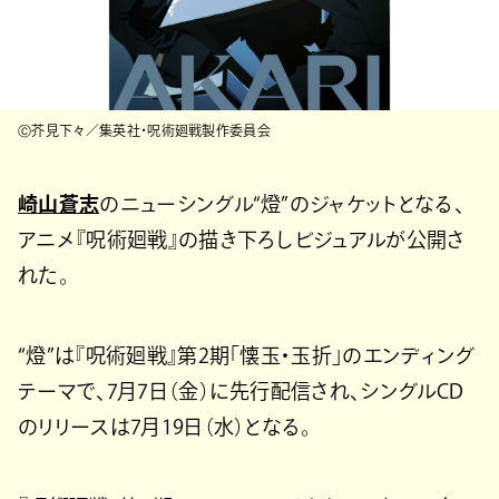
Ⓒ芥見下々／集英社・呪術廻戦製作委員会
崎山蒼志
のニューシングル“燈”のジャケットとなる、
アニメ『呪術廻戦』の描き下ろしビジュアルが公開さ
れた。
“燈”は『呪術廻戦』第2期「懐玉・玉折」のエンディング
テーマで、7月7日（金）に先行配信され、シングルCD
のリリースは7月19日（水）となる。