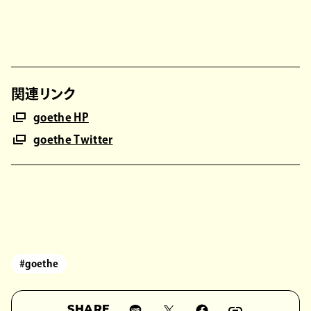
関連リンク
goethe HP
goethe Twitter
#goethe
SHARE