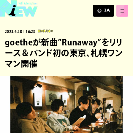
JA
JA
2023.6.28｜16:23
#MUSIC
EN
ZH
goetheが新曲”Runaway”をリリ
ース＆バンド初の東京、札幌ワン
マン開催