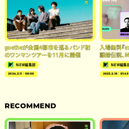
goetheが全国4都市を巡るバンド初
入場無料『exP
のワンマンツアーを11月に開催
離婚伝説、Mo
NiEW編集部
NiEW編集
2024.3.11｜09:00
2023.2.19｜01:43
RECOMMEND