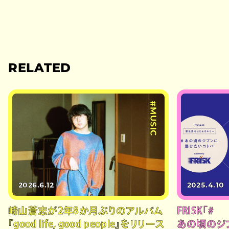
RELATED
#MUSIC
2026.6.12
2025.4.10
崎山蒼志が2年8か月ぶりのアルバム
FRISK「#
『good life, good people』をリリース
あの頃のジ