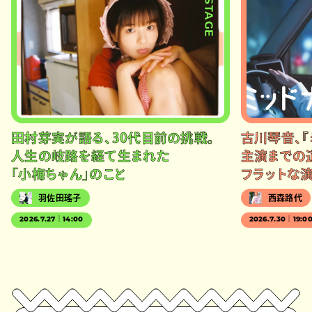
#STAGE
田村芽実が語る、30代目前の挑戦。
古川琴音、『
人生の岐路を経て生まれた
主演までの
「小梅ちゃん」のこと
フラットな
羽佐田瑤子
西森路代
2026.7.27｜14:00
2026.7.30｜19:0