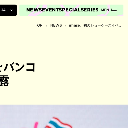
NEWS
EVENT
SPECIAL
SERIES
JA
MENU
JA
TOP
NEWS
imase、初のショーケースイベントをバンコクで開催 “NIGHT DANCER”など披露
EN
ZH
をバンコ
披露