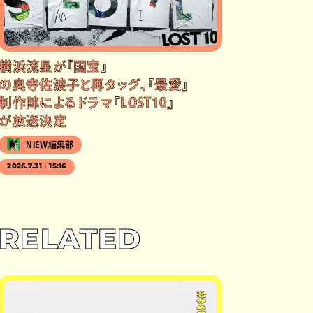
横浜流星が『国宝』
の奥寺佐渡子と再タッグ、『最愛』
制作陣によるドラマ『LOST10』
が放送決定
NiEW編集部
2026.7.31｜15:16
RELATED