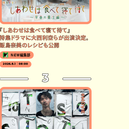
『しあわせは食べて寝て待て』
特集ドラマに大西利空らが出演決定。
飯島奈美のレシピも公開
NiEW編集部
2026.8.1｜08:00
3
#MOVIE