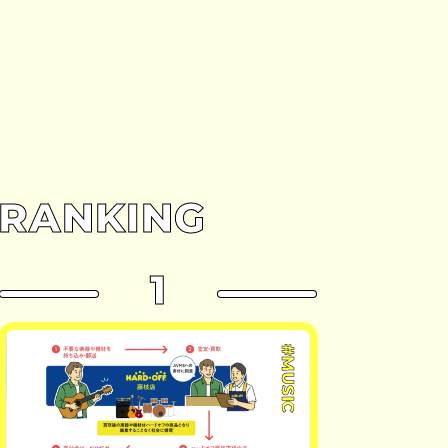
RANKING
1
#MUSIC