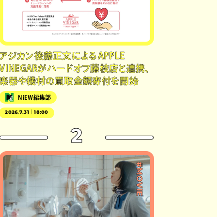
アジカン後藤正文によるAPPLE
VINEGARがハードオフ藤枝店と連携、
楽器や機材の買取金額寄付を開始
NiEW編集部
2026.7.31｜18:00
2
#MOVIE