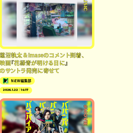
#MUSIC
蓮沼執太＆imaseのコメント到着、
映画『花緑青が明ける日に』
のサントラ発売に寄せて
NiEW編集部
2026.1.22｜14:17
#MOVIE