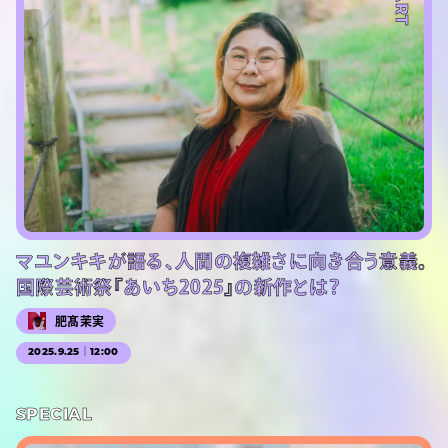
#ART
マユンキキが語る、人間の複雑さに向き合う意義。
国際芸術祭『あいち2025』の新作とは？
肥髙茉実
2025.9.25｜12:00
SPECIAL