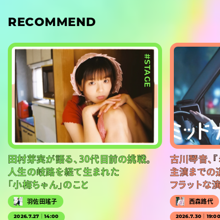
RECOMMEND
#STAGE
田村芽実が語る、30代目前の挑戦。
古川琴音、『
人生の岐路を経て生まれた
主演までの
「小梅ちゃん」のこと
フラットな
羽佐田瑤子
西森路代
2026.7.27｜14:00
2026.7.30｜19:0