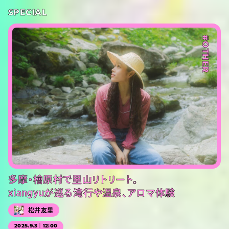
SPECIAL
#OTHER
多摩・檜原村で里山リトリート。
xiangyuが巡る滝行や温泉、アロマ体験
松井友里
2025.9.3｜12:00