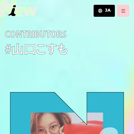
JA
JA
C­O­N­T­R­I­B­U­T­O­R­S
EN
ZH
#山口こすも