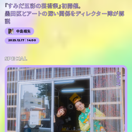
『すみだ五彩の芸術祭』初開催。
墨田区とアートの深い関係をディレクター陣が解
説
中島晴矢
2025.12.17｜14:00
SPECIAL
#ART