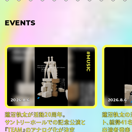
EVENTS
#MUSIC
2026.8.6
2026.8.6
蓮沼執太が活動20周年。
蓮沼執太の
サントリーホールでの記念公演と
ト、総勢41
『TEAM』のアナログ化が決定
出演者発表