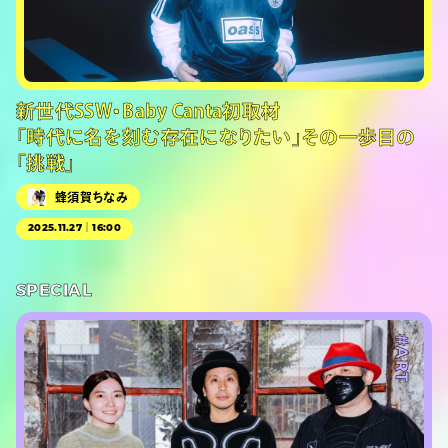
新世代SSW・Baby Canta初取材
「時代に名を刻む存在になりたい」その一歩目の
「挑戦」
蜂須賀ちなみ
2025.11.27｜16:00
SPECIAL
#ART