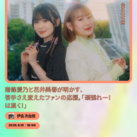
#MOVIE
南條愛乃と花井美春が明かす、
苦手さえ変えたファンの応援。「頑張れー！
は届く！」
伊佐次由依
2025.9.19｜18:00