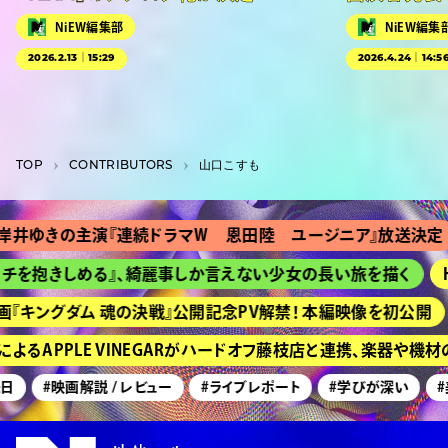
NiEW編集部
NiEW編集
2026.2.13｜15:29
2026.4.24｜14:5
TOP
C­O­N­T­R­I­B­U­T­O­R­S
山口こすも
の主演『連続ドラマＷ 恩田陸 ユージニア』放送決定
『Ｔシ
きしめる』、綺麗事しか言えない少女の長い旅を描く
HIMEH
グダム 魂の決戦』公開記念PV解禁！ 本編映像を初公開
京都『
PPLE VINEGARがハードオフ藤枝店と連携、楽器や機材の買
#映画解説 / レビュー
#ライブレポート
#学びが深い
#美術展