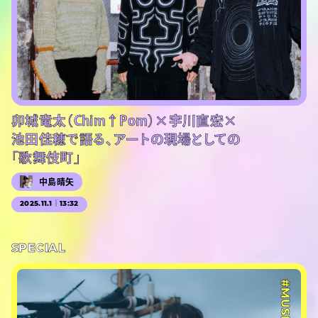
卯城竜太（Chim↑Pom）×宇川直宏×
池田佳穂で語る、アートの現場としての
「歌舞伎町」
中島晴矢
2025.11.1｜13:32
SPECIAL
#MUSIC