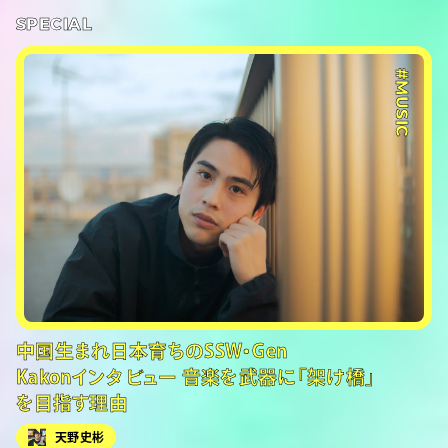
SPECIAL
#MUSIC
中国生まれ日本育ちのSSW・Gen
Kakonインタビュー 音楽を武器に「架け橋」
を目指す理由
天野史彬