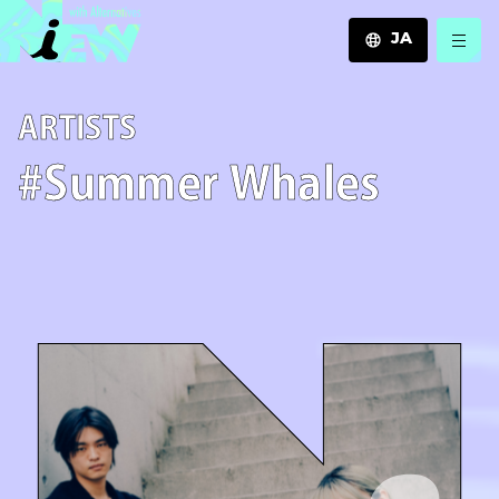
JA
JA
A­R­T­I­S­T­S
EN
ZH
#Summer Whales