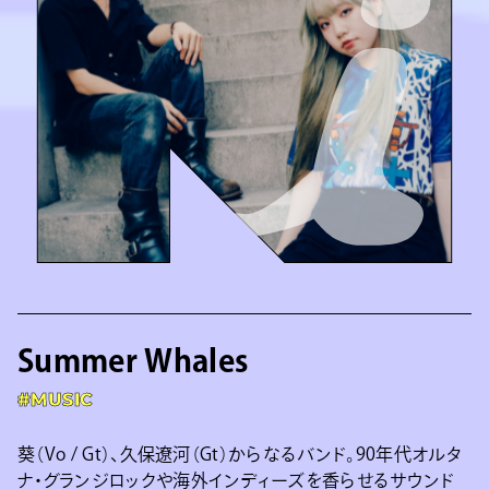
Summer Whales
#MUSIC
葵（Vo / Gt）、久保遼河（Gt）からなるバンド。90年代オルタ
ナ・グランジロックや海外インディーズを香らせるサウンド