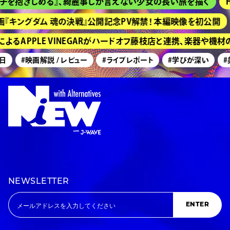
を抱きしめる』、綺麗事しか言えない少女の長い旅を描く
HI
キングダム 魂の決戦』公開記念PV解禁！ 本編映像を初公開
るAPPLE VINEGARがハードオフ藤枝店と連携、楽器や機材
#映画解説 / レビュー
#ライブレポート
#学びが深い
#美
NEWSLETTER
ENTER