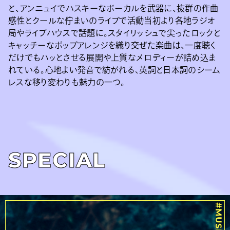
と、アンニュイでハスキーなボーカルを武器に、抜群の作曲
感性とクールな佇まいのライブで活動当初より各地ラジオ
局やライブハウスで話題に。スタイリッシュで尖ったロックと
キャッチーなポップアレンジを織り交ぜた楽曲は、一度聴く
だけでもハッとさせる展開や上質なメロディーが詰め込ま
れている。心地よい発音で紡がれる、英詞と日本詞のシーム
レスな移り変わりも魅力の一つ。
SPECIAL
#MUSIC