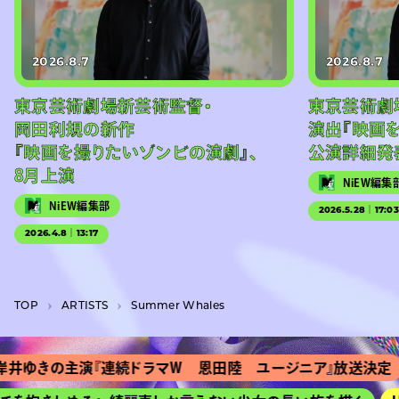
2026.8.7
2026.8.7
東京芸術劇場新芸術監督・
東京芸術劇
岡田利規の新作
演出『映画
『映画を撮りたいゾンビの演劇』、
公演詳細発
8月上演
NiEW編集
NiEW編集部
2026.5.28｜17:0
2026.4.8｜13:17
TOP
A­R­T­I­S­T­S
Summer Whales
ゆきの主演『連続ドラマＷ 恩田陸 ユージニア』放送決定