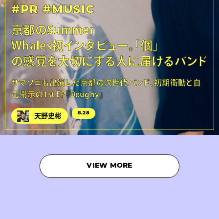
#PR
#MUSIC
京都のSummer
Whales初インタビュー。「個」
の感覚を大切にする人に届けるバンド
サマソニも出演した京都の次世代バンド、初期衝動と自
己開示の1st EP『Doughy』
8.28
天野史彬
VIEW MORE