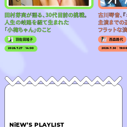
田村芽実が語る、30代目前の挑戦。
古川琴音、『
人生の岐路を経て生まれた
主演までの
「小梅ちゃん」のこと
フラットな
羽佐田瑤子
西森路代
2026.7.27｜14:00
2026.7.30｜19:0
NiEW’S PLAYLIST