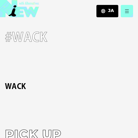
JA
JA
#WACK
EN
ZH
WACK
PICK UP