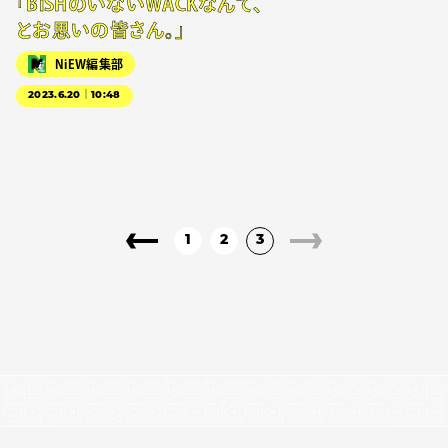
「BiSHのいないWACKなんて、
とお思いの皆さん。」
NiEW編集部
2023.6.20｜10:48
1
2
3