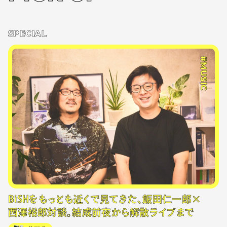
SPECIAL
#MUSIC
BiSHをもっとも近くで見てきた、飯田仁一郎×
西澤裕郎対談。結成前夜から解散ライブまで