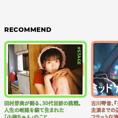
RECOMMEND
#STAGE
田村芽実が語る、30代目前の挑戦。
古川琴音、『
人生の岐路を経て生まれた
主演までの
「小梅ちゃん」のこと
フラットな