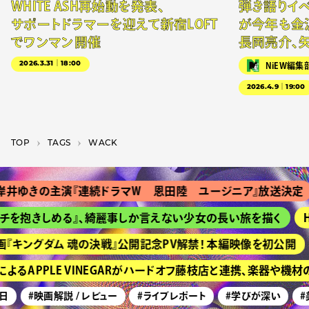
WHITE ASH再始動を発表、
弾き語りイベン
サポートドラマーを迎えて新宿LOFT
が今年も金
でワンマン開催
長岡亮介、
2026.3.31｜18:00
NiEW編集
2026.4.9｜19:00
TOP
T­A­G­S
WACK
井ゆきの主演『連続ドラマＷ 恩田陸 ユージニア』放送決定
チを抱きしめる』、綺麗事しか言えない少女の長い旅を描く
H
『キングダム 魂の決戦』公開記念PV解禁！ 本編映像を初公開
るAPPLE VINEGARがハードオフ藤枝店と連携、楽器や機
日
#映画解説 / レビュー
#ライブレポート
#学びが深い
#美