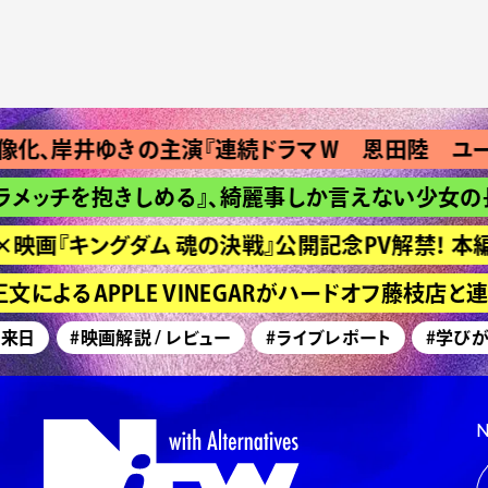
、岸井ゆきの主演『連続ドラマＷ 恩田陸 ユージニ
ッチを抱きしめる』、綺麗事しか言えない少女の長い
画『キングダム 魂の決戦』公開記念PV解禁！ 本編
によるAPPLE VINEGARがハードオフ藤枝店と
日
#映画解説 / レビュー
#ライブレポート
#学びが深