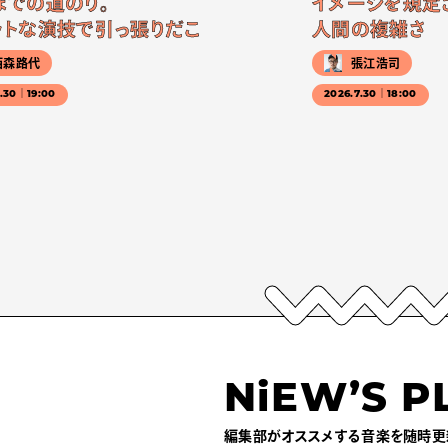
までの道のり。
イメージを規定
ットな演技で引っ張りだこ
人間の複雑さ
西森路代
張江浩司
7.30｜19:00
2026.7.30｜18:00
NiEW’S P
編集部がオススメする音楽を随時更