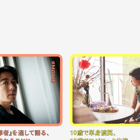
#MOVIE
罪者』を通して語る、
10歳で単身渡英、