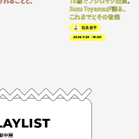
されることと、
18歳でフジロック出演。
Suzu Toyamaが語る、
これまでとその音楽
松永良平
2026.7.29｜18:00
LAYLIST
新中🆕