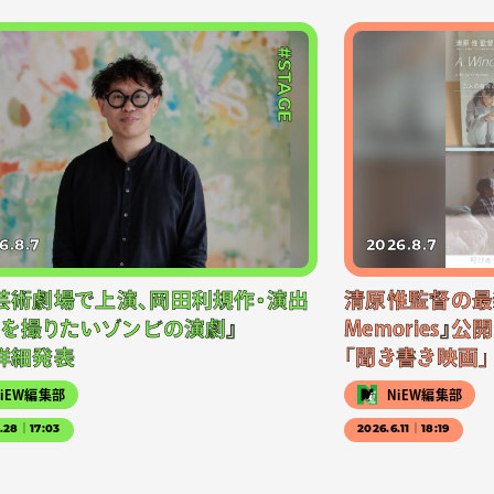
#STAGE
6.8.7
2026.8.7
芸術劇場で上演、岡田利規作・演出
清原惟監督の最新作
画を撮りたいゾンビの演劇』
Memories』
詳細発表
「聞き書き映画」
NiEW編集部
NiEW編集部
5.28｜17:03
2026.6.11｜18:19