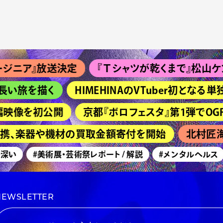
ア』放送決定
『Ｔシャツが乾くまで』松山ケンイチ＆
旅を描く
HIMEHINAのVTuber初となる単
映像を初公開
京都『ボロフェスタ』第1弾でOGRE YOU 
連携、楽器や機材の買取金額寄付を開始
北村匠海主
い
#美術展・芸術祭レポート / 解説
#メンタルヘルス
NEWSLETTER