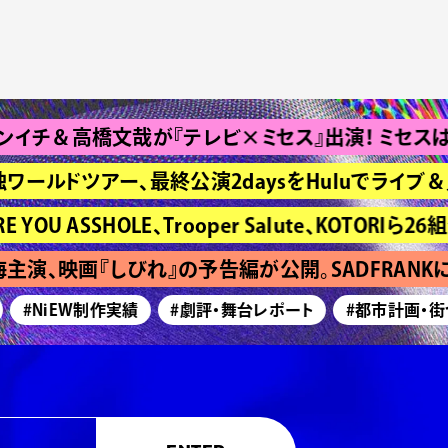
高橋文哉が『テレビ×ミセス』出演！ ミセスは“Bran
独ワールドツアー、最終公演2daysをHuluでライブ＆見
ASSHOLE、Trooper Salute、KOTORIら26組発
演、映画『しびれ』の予告編が公開。SADFRANKに
#NiEW制作実績
#劇評・舞台レポート
#都市計画・街づ