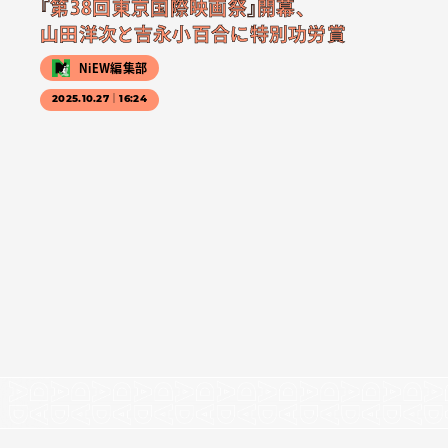
『第38回東京国際映画祭』開幕、
山田洋次と吉永小百合に特別功労賞
NiEW編集部
2025.10.27｜16:24