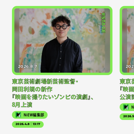
#STAGE
2026.8.7
202
東京芸術劇場新芸術監督・
東京
岡田利規の新作
『映
『映画を撮りたいゾンビの演劇』、
公演
8月上演
NiEW編集部
2026.
2026.4.8｜13:17