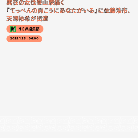
実在の女性登山家描く
『てっぺんの向こうにあなたがいる』に佐藤浩市、
天海祐希が出演
NiEW編集部
2025.1.23｜06:00