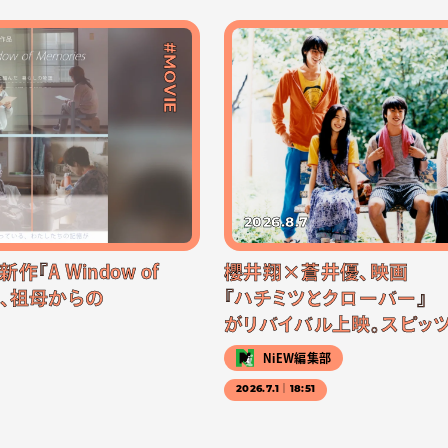
#MOVIE
2026.8.7
『A Window of
櫻井翔×蒼井優、映画
公開、祖母からの
『ハチミツとクローバー』
がリバイバル上映。スピッ
NiEW編集部
2026.7.1｜18:51