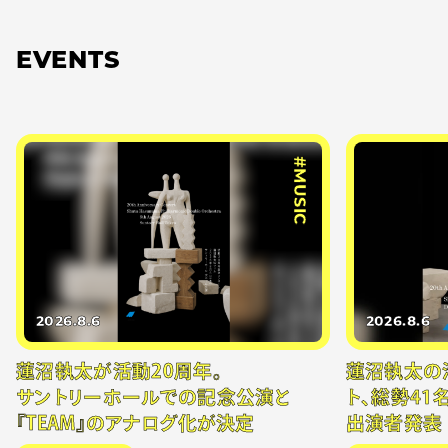
EVENTS
#MUSIC
2026.8.6
2026.8.6
蓮沼執太が活動20周年。
蓮沼執太の
サントリーホールでの記念公演と
ト、総勢41
『TEAM』のアナログ化が決定
出演者発表