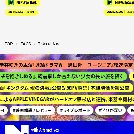
NiEW編集部
NiEW編集
2026.2.13｜15:29
2026.4.24｜14:5
TOP
T­A­G­S
Takako Noel
井ゆきの主演『連続ドラマＷ 恩田陸 ユージニア』放送決定
チを抱きしめる』、綺麗事しか言えない少女の長い旅を描く
H
『キングダム 魂の決戦』公開記念PV解禁！ 本編映像を初公開
よるAPPLE VINEGARがハードオフ藤枝店と連携、楽器や機
日
#映画解説 / レビュー
#ライブレポート
#学びが深い
#