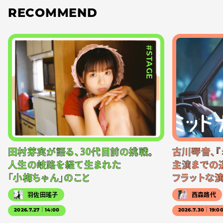
RECOMMEND
#STAGE
田村芽実が語る、30代目前の挑戦。
古川琴音、『
人生の岐路を経て生まれた
主演までの
「小梅ちゃん」のこと
フラットな
羽佐田瑤子
西森路代
2026.7.27｜14:00
2026.7.30｜19:0