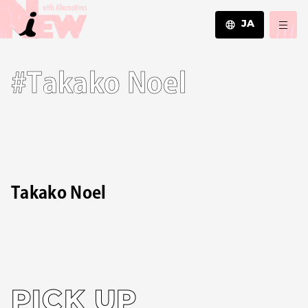
JA
JA
#Takako Noel
EN
ZH
Takako Noel
PICK UP