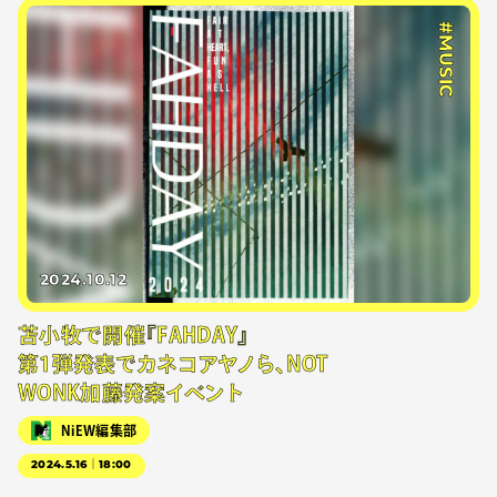
#MUSIC
2024.10.12
苫小牧で開催『FAHDAY』
第1弾発表でカネコアヤノら、NOT
WONK加藤発案イベント
NiEW編集部
2024.5.16｜18:00