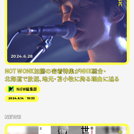
2024.6.28
NOT WONK加藤の密着特集がNHK総合・
北海道で放送、地元・苫小牧に拘る理由に迫る
NiEW編集部
2024.6.14｜19:33
NEWS