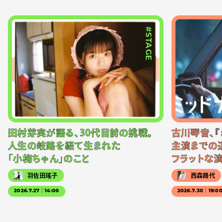
#STAGE
田村芽実が語る、30代目前の挑戦。
古川琴音、『
人生の岐路を経て生まれた
主演までの
「小梅ちゃん」のこと
フラットな
羽佐田瑤子
西森路代
2026.7.27｜14:00
2026.7.30｜19:0