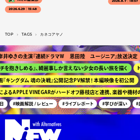
2026.8.7｜18:57
2026.6.29｜15:48
TOP
T­A­G­S
カネコアヤノ
きの主演『連続ドラマＷ 恩田陸 ユージニア』放送決定
『
抱きしめる』、綺麗事しか言えない少女の長い旅を描く
HIM
ングダム 魂の決戦』公開記念PV解禁！ 本編映像を初公開
京
APPLE VINEGARがハードオフ藤枝店と連携、楽器や機材の
#映画解説 / レビュー
#ライブレポート
#学びが深い
#美術