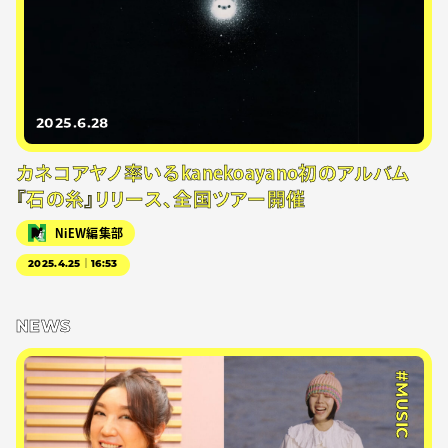
2025.6.28
カネコアヤノ率いるkanekoayano初のアルバム
『⽯の⽷』リリース、全国ツアー開催
NiEW編集部
2025.4.25｜16:53
NEWS
#MUSIC