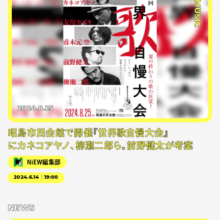
#MUSIC
2024.8.25
昭島市民会館で開催『世界歌自慢大会』
にカネコアヤノ、柳瀬二郎ら。前野健太が考案
NiEW編集部
2024.6.14｜19:00
NEWS