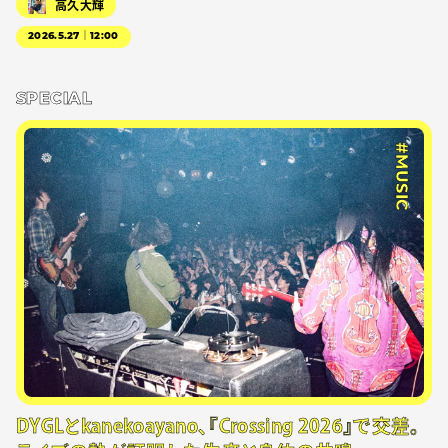
高久大輝
2026.5.27｜12:00
SPECIAL
#MUSIC
DYGLとkanekoayano、『Crossing 2026』で交差。