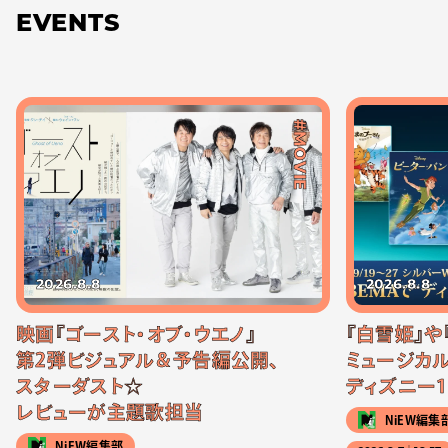
EVENTS
#MOVIE
2026.8.8
2026.8.8
映画『ゴースト・オブ・ウエノ』
『白雪姫』や
第2弾ビジュアル＆予告編公開、
ミュージカル
スターダスト☆
ディズニー1
レビューが主題歌担当
NiEW編集
NiEW編集部