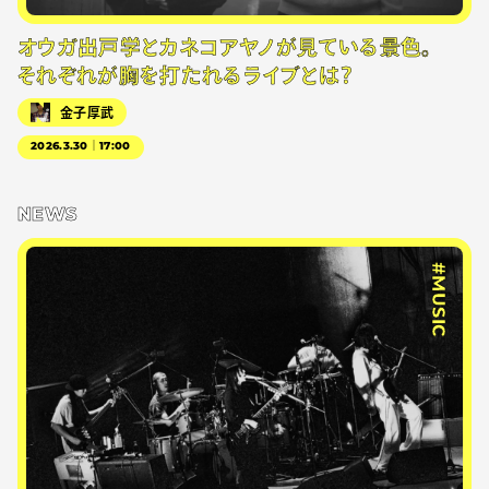
オウガ出戸学とカネコアヤノが見ている景色。
それぞれが胸を打たれるライブとは？
金子厚武
2026.3.30｜17:00
NEWS
#MUSIC