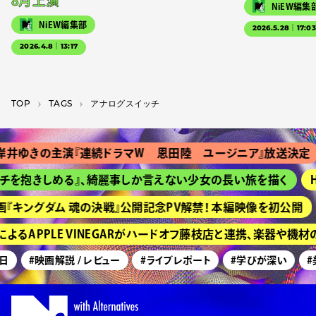
8月上演
NiEW編集
NiEW編集部
2026.5.28｜17:0
2026.4.8｜13:17
TOP
T­A­G­S
アナログスイッチ
井ゆきの主演『連続ドラマＷ 恩田陸 ユージニア』放送決定
チを抱きしめる』、綺麗事しか言えない少女の長い旅を描く
H
『キングダム 魂の決戦』公開記念PV解禁！ 本編映像を初公開
よるAPPLE VINEGARがハードオフ藤枝店と連携、楽器や機
日
#映画解説 / レビュー
#ライブレポート
#学びが深い
#