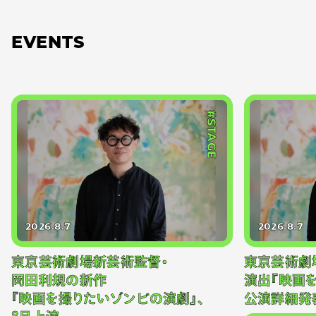
EVENTS
#STAGE
2026.8.7
2026.8.7
東京芸術劇場新芸術監督・
東京芸術劇
岡田利規の新作
演出『映画
『映画を撮りたいゾンビの演劇』、
公演詳細発