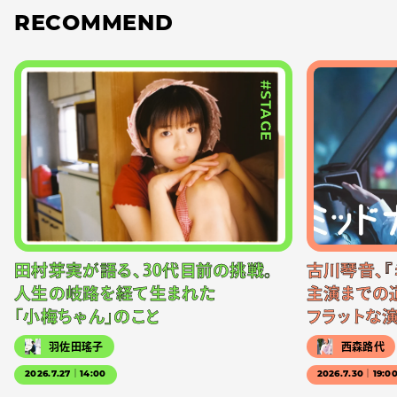
RECOMMEND
#STAGE
田村芽実が語る、30代目前の挑戦。
古川琴音、『
人生の岐路を経て生まれた
主演までの
「小梅ちゃん」のこと
フラットな
羽佐田瑤子
西森路代
2026.7.27｜14:00
2026.7.30｜19:0