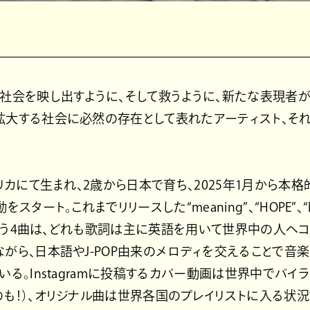
社会を映し出すように、そして救うように、新たな表現者
大する社会に必然の存在として表れたアーティスト、それがRo
メリカにて生まれ、2歳から日本で育ち、2025年1月から本
スタート。これまでリリースした“meaning”、“HOPE”、“Ne
”という4曲は、どれも歌詞は主に英語を用いて世界中の人へ
がら、日本語やJ-POP由来のメロディを交えることで音
いる。Instagramに投稿するカバー動画は世界中でバイラ
も！）、オリジナル曲は世界各国のプレイリストに入る状況