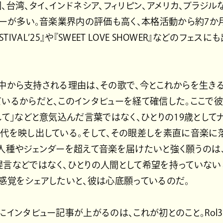
、台湾、タイ、インドネシア、フィリピン、アメリカ、ブラジル
ワーが多い。音楽業界内の評価も高く、本格活動から約7か
 FESTIVAL’25』や『SWEET LOVE SHOWER』などのフェ
が世界中から支持される理由は、その歌で、今とこれからを生
いるからだと、このインタビューを経て確信した。ここで彼
して」などと意気込んだ言葉ではなく、ひとりの19歳として
代を映し出している。そして、その眼差しを素直に音楽に
。人種やジェンダーを超えて音楽を届けたいと強く願うのは
提言などではなく、ひとりの人間として希望を持っていな
感覚をシェアしたいと、彼は心底願っているのだ。
にインタビュー記事が上がるのは、これが初とのこと。Rol3e