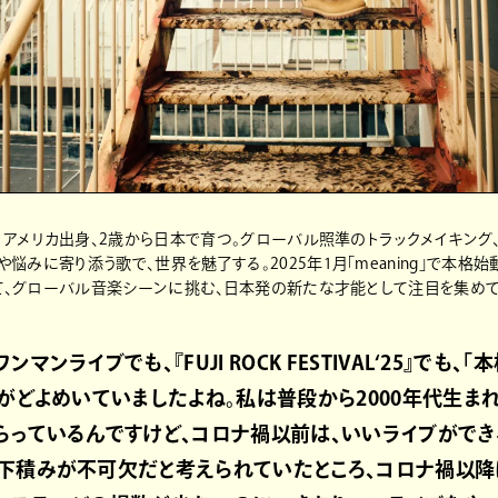
歳。アメリカ出身、2歳から日本で育つ。グローバル照準のトラックメイキング、
みに寄り添う歌で、世界を魅了する。2025年1月「meaning」で本格始動。8
にして、グローバル音楽シーンに挑む、日本発の新たな才能として注目を集めて
マンライブでも、『FUJI ROCK FESTIVAL‘25』でも
場がどよめいていましたよね。私は普段から2000年代生ま
らっているんですけど、コロナ禍以前は、いいライブがで
下積みが不可欠だと考えられていたところ、コロナ禍以降に