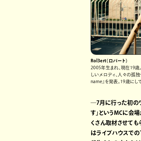
Rol3ert（ロバート）
2005年生まれ、現在19
しいメロディ、人々の孤独や悩
name』を発表。19歳
―7月に行った初のワン
す」というMCに会
くさん取材させても
はライブハウスでの