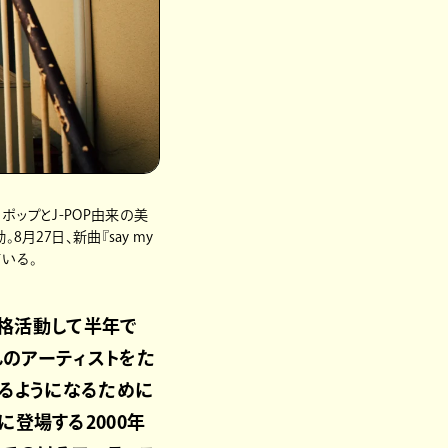
ポップとJ-POP由来の美
月27日、新曲『say my
いる。
、「本格活動して半年で
れのアーティストをた
きるようになるために
登場する2000年