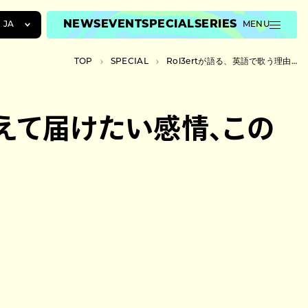
NEWS
EVENT
SPECIAL
SERIES
JA
MENU
JA
TOP
SPECIAL
Rol3ertが語る、英語で歌う理由、人種や性別を超えて届けたい感情、この先目指すもの
EN
ZH
超えて届けたい感情、この