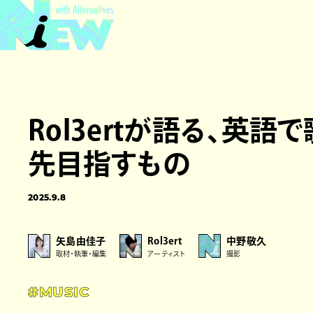
Rol3ertが語る、英
先目指すもの
2025.9.8
矢島由佳子
Rol3ert
中野敬久
取材・執筆・編集
アーティスト
撮影
#MUSIC