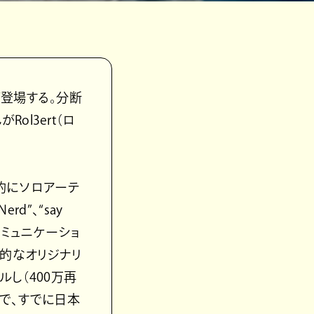
が登場する。分断
l3ert（ロ
格的にソロアーテ
rd”、“say
コミュニケーショ
楽的なオリジナリ
ルし（400万再
で、すでに日本