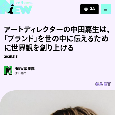
JA
JA
アートディレクターの中田嘉生は、
EN
ZH
「ブランド」を世の中に伝えるため
に世界観を創り上げる
2025.3.3
NiEW編集部
執筆・編集
#ART