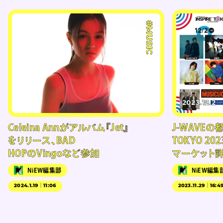
#MUSIC
2023.12.2
Celeina Annがアルバム『Jet』
J-WAVEの
をリリース、BAD
TOKYO 202
HOPのVingoなど参加
マーケット
NiEW編集部
NiEW編集
2024.1.19｜11:06
2023.11.29｜16:4