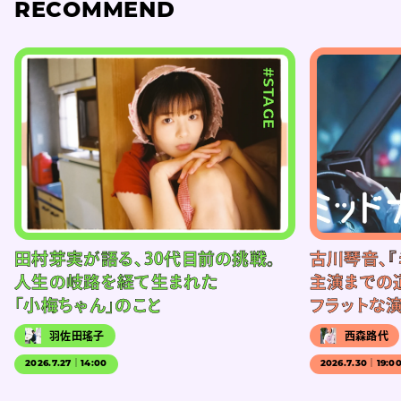
RECOMMEND
#STAGE
田村芽実が語る、30代目前の挑戦。
古川琴音、『
人生の岐路を経て生まれた
主演までの
「小梅ちゃん」のこと
フラットな
羽佐田瑤子
西森路代
2026.7.27｜14:00
2026.7.30｜19:0