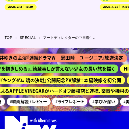
2026.2.13｜15:29
2026.4.24｜14:5
TOP
SPECIAL
アートディレクターの中田嘉生は、「ブランド」を世の中に伝えるために世界観を創り上げる
の主演『連続ドラマＷ 恩田陸 ユージニア』放送決定
『Ｔシ
きしめる』、綺麗事しか言えない少女の長い旅を描く
HIMEH
グダム 魂の決戦』公開記念PV解禁！ 本編映像を初公開
京都『
PPLE VINEGARがハードオフ藤枝店と連携、楽器や機材の買
#映画解説 / レビュー
#ライブレポート
#学びが深い
#美術展