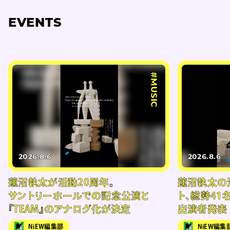
EVENTS
#MUSIC
2026.8.6
2026.8.6
蓮沼執太が活動20周年。
蓮沼執太の
サントリーホールでの記念公演と
ト、総勢41
『TEAM』のアナログ化が決定
出演者発表
NiEW編集部
NiEW編集