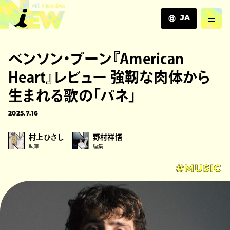
JA
JA
ベンソン・ブーン『American
EN
ZH
Heart』レビュー 強靭な肉体から
生まれる歌の「バネ」
2025.7.16
村上ひさし
野村祥悟
執筆
編集
#MUSIC