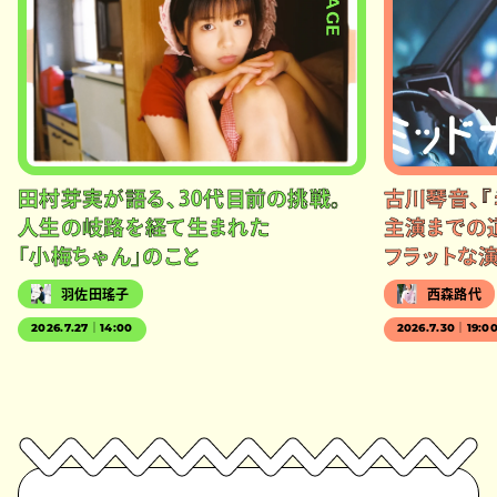
田村芽実が語る、30代目前の挑戦。
古川琴音、『
人生の岐路を経て生まれた
主演までの
「小梅ちゃん」のこと
フラットな
羽佐田瑤子
西森路代
2026.7.27｜14:00
2026.7.30｜19:0