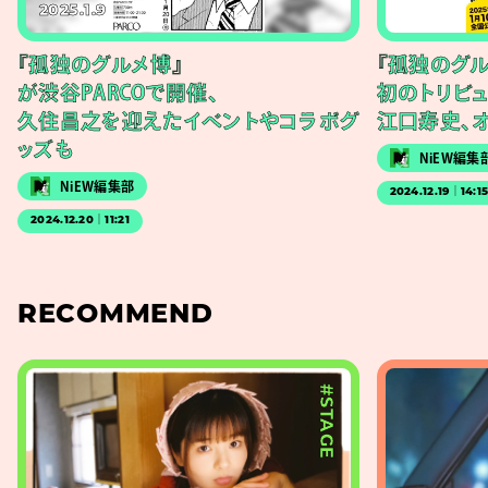
2025.1.9
『孤独のグルメ博』
『孤独のグル
が渋谷PARCOで開催、
初のトリビ
久住昌之を迎えたイベントやコラボグ
江口寿史、
ッズも
NiEW編集
NiEW編集部
2024.12.19｜14:1
2024.12.20｜11:21
RECOMMEND
#STAGE