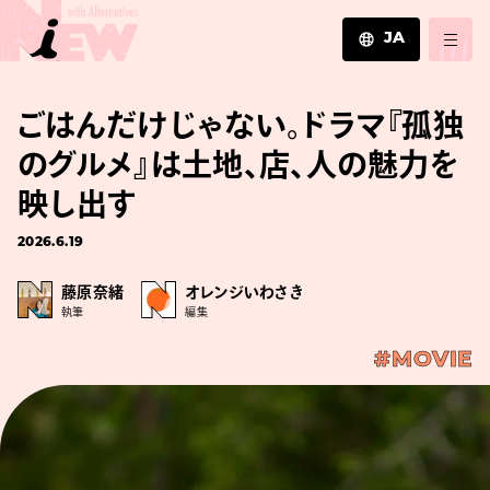
JA
JA
ごはんだけじゃない。ドラマ『孤独
EN
ZH
のグルメ』は土地、店、人の魅力を
映し出す
2026.6.19
藤原奈緒
オレンジいわさき
執筆
編集
#MOVIE