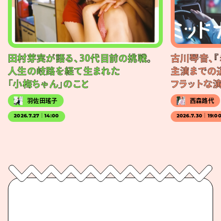
田村芽実が語る、30代目前の挑戦。
古川琴音、『
人生の岐路を経て生まれた
主演までの
「小梅ちゃん」のこと
フラットな
羽佐田瑤子
西森路代
2026.7.27｜14:00
2026.7.30｜19:0