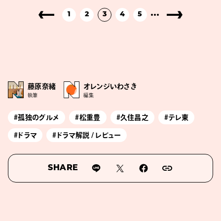
1
2
3
4
5
藤原奈緒
オレンジいわさき
執筆
編集
#孤独のグルメ
#松重豊
#久住昌之
#テレ東
#ドラマ
#ドラマ解説 / レビュー
SHARE