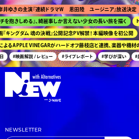
きの主演『連続ドラマＷ 恩田陸 ユージニア』放送決定
『
抱きしめる』、綺麗事しか言えない少女の長い旅を描く
HIM
ングダム 魂の決戦』公開記念PV解禁！ 本編映像を初公開
京
APPLE VINEGARがハードオフ藤枝店と連携、楽器や機材の
#映画解説 / レビュー
#ライブレポート
#学びが深い
#美術
NEWSLETTER