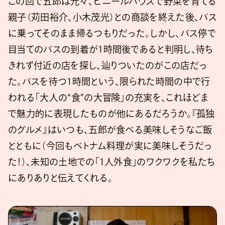
この回で五郎は元々、ビニールハウスで野菜を育てる
親子（苅田裕介、小木茂光）との商談を終えた後、バス
に乗ってそのまま帰るつもりだった。しかし、バス停で
目当てのバスの到着が1時間後であると判明し、待ち
きれず付近の店を探し、辿りついたのがこの店だっ
た。バスを待つ1時間という、限られた時間の中で行
われる「大人の“食”の大冒険」の充実を、これほどま
で魅力的に表現したものが他にあるだろうか。『孤独
のグルメ』はいつも、五郎が食べる美味しそうなご飯
とともに（今回もベトナム料理が実に美味しそうだっ
た！）、未知の土地での「1人外食」のワクワクを私たち
にありありと伝えてくれる。