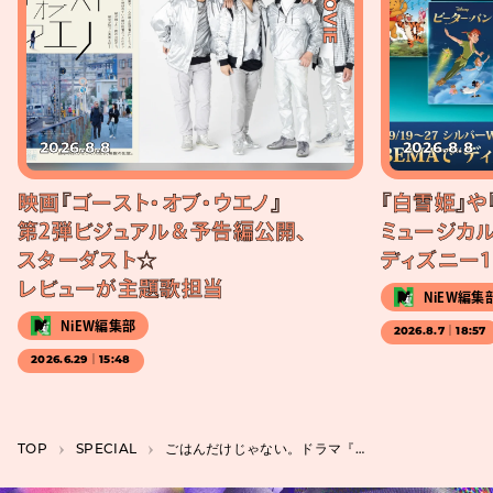
#MOVIE
2026.8.8
2026.8.8
映画『ゴースト・オブ・ウエノ』
『白雪姫』や
第2弾ビジュアル＆予告編公開、
ミュージカル
スターダスト☆
ディズニー1
レビューが主題歌担当
NiEW編集
NiEW編集部
2026.8.7｜18:57
2026.6.29｜15:48
TOP
SPECIAL
ごはんだけじゃない。ドラマ『孤独のグルメ』は土地、店、人の魅力を映し出す