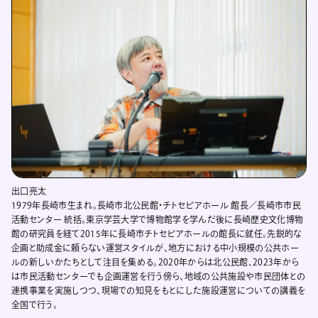
出口亮太
1979年長崎市生まれ。長崎市北公民館・チトセピアホール 館長／長崎市市民
活動センター 統括。東京学芸大学で博物館学を学んだ後に長崎歴史文化博物
館の研究員を経て2015年に長崎市チトセピアホールの館長に就任。先鋭的な
企画と助成金に頼らない運営スタイルが、地方における中小規模の公共ホー
ルの新しいかたちとして注目を集める。2020年からは北公民館、2023年から
は市民活動センターでも企画運営を行う傍ら、地域の公共施設や市民団体との
連携事業を実施しつつ、現場での知見をもとにした施設運営についての講義を
全国で行う。