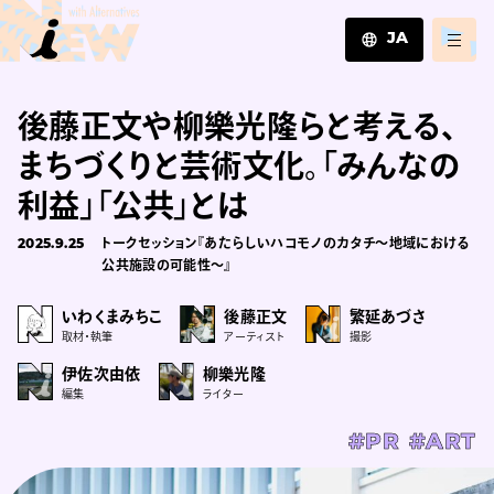
JA
JA
後藤正文や柳樂光隆らと考える、
EN
ZH
まちづくりと芸術文化。「みんなの
利益」「公共」とは
2025.9.25
トークセッション『あたらしいハコモノのカタチ～地域における
公共施設の可能性～』
いわくまみちこ
後藤正文
繁延あづさ
取材・執筆
アーティスト
撮影
伊佐次由依
柳樂光隆
編集
ライター
#PR
#ART