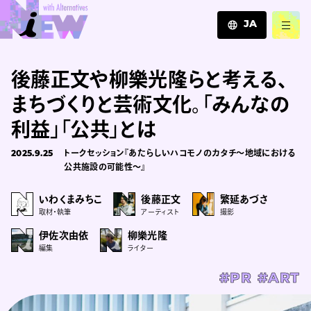
JA
JA
後藤正文や柳樂光隆らと考える、
EN
ZH
まちづくりと芸術文化。「みんなの
利益」「公共」とは
2025.9.25
トークセッション『あたらしいハコモノのカタチ～地域における
公共施設の可能性～』
いわくまみちこ
後藤正文
繁延あづさ
取材・執筆
アーティスト
撮影
伊佐次由依
柳樂光隆
編集
ライター
#PR
#ART