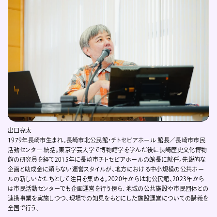
出口亮太
1979年長崎市生まれ。長崎市北公民館・チトセピアホール 館長／長崎市市民
活動センター 統括。東京学芸大学で博物館学を学んだ後に長崎歴史文化博物
館の研究員を経て2015年に長崎市チトセピアホールの館長に就任。先鋭的な
企画と助成金に頼らない運営スタイルが、地方における中小規模の公共ホー
ルの新しいかたちとして注目を集める。2020年からは北公民館、2023年から
は市民活動センターでも企画運営を行う傍ら、地域の公共施設や市民団体との
連携事業を実施しつつ、現場での知見をもとにした施設運営についての講義を
全国で行う。