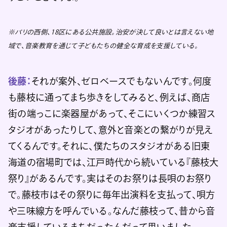
※パリの西側、18区にある公共施設。治安が決して良いとは言えない地
域で、音楽教育を通じて子どもたちの健全な育成を支援している。
後藤：
それが案外、ゼロベースでもないんです。何度
も藤枝に通ってまち歩きをしてみると、例えば、商店
街の端っこに楽器屋があって、そこにいくつか練習ス
タジオがあったりして、意外と音楽との繋がりが見え
てくるんです。それに、僕たちのスタジオがある旧東
海道の宿場町では、江戸時代から続いている『藤枝大
祭り』があるんです。実はそのお祭りは長唄のお祭り
で。藤枝市はその祭りに毎年出演料を支払って、唄方
や三味線方を呼んでいる。なんだ藤枝って、昔から音
楽支援しているまちだったんだって思いました。